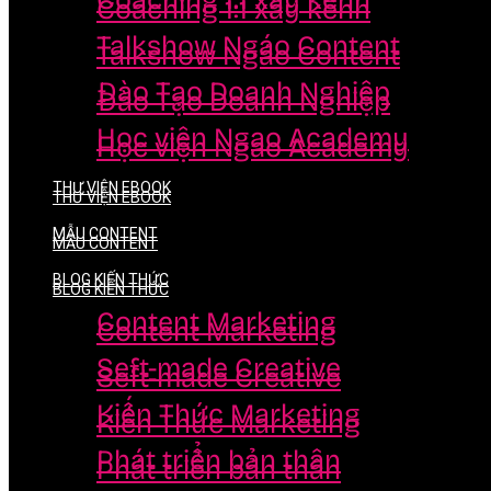
Coaching 1:1 xây kênh
Coaching 1:1 xây kênh
Talkshow Ngáo Content
Talkshow Ngáo Content
Đào Tạo Doanh Nghiệp
Đào Tạo Doanh Nghiệp
Học viện Ngao Academy
Học viện Ngao Academy
THƯ VIỆN EBOOK
THƯ VIỆN EBOOK
MẪU CONTENT
MẪU CONTENT
BLOG KIẾN THỨC
BLOG KIẾN THỨC
Content Marketing
Content Marketing
Seft-made Creative
Seft-made Creative
Kiến Thức Marketing
Kiến Thức Marketing
Phát triển bản thân
Phát triển bản thân