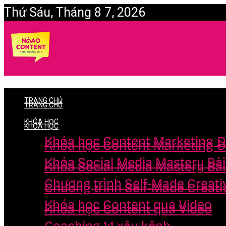
Thứ Sáu, Tháng 8 7, 2026
Login
TRANG CHỦ
TRANG CHỦ
KHÓA HỌC
KHÓA HỌC
Khóa học Content Marketing Đ
Khóa học Content Marketing Đ
Khóa Social Media Mastery Bà
Khóa Social Media Mastery Bà
Chương trình Self-Made Creati
Chương trình Self-Made Creati
Khóa học Content qua Video
Khóa học Content qua Video