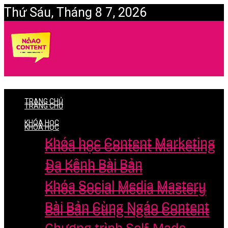
Thứ Sáu, Tháng 8 7, 2026
Login
TRANG CHỦ
TRANG CHỦ
KHÓA HỌC
KHÓA HỌC
Khóa học Content Marketing
Khóa học Content Marketing
Đa Kênh Bài Bản
Đa Kênh Bài Bản
Khóa Social Media Mastery
Khóa Social Media Mastery
Bài Bản Cùng Ngáo Content
Bài Bản Cùng Ngáo Content