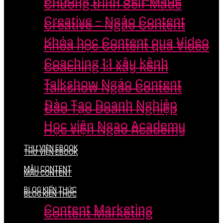
Chương trình Self-Made
Chương trình Self-Made
Creative – Ngáo Content
Creative – Ngáo Content
Khóa học Content qua Video
Khóa học Content qua Video
Coaching 1:1 xây kênh
Coaching 1:1 xây kênh
Talkshow Ngáo Content
Talkshow Ngáo Content
Đào Tạo Doanh Nghiệp
Đào Tạo Doanh Nghiệp
Học viện Ngao Academy
Học viện Ngao Academy
THƯ VIỆN EBOOK
THƯ VIỆN EBOOK
MẪU CONTENT
MẪU CONTENT
BLOG KIẾN THỨC
BLOG KIẾN THỨC
Content Marketing
Content Marketing