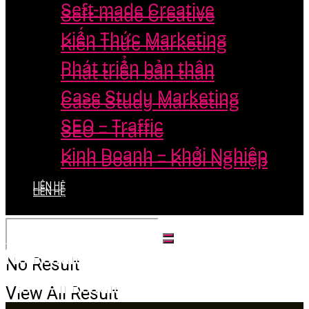
Seft-made Creative
Seft-made Creative
Kiến Thức Marketing
Kiến Thức Marketing
Phát triển bản thân
Phát triển bản thân
Case Study Marketing
Case Study Marketing
SEO – Traffic
SEO – Traffic
Kinh Doanh – Khởi Nghiệp
Kinh Doanh – Khởi Nghiệp
LIÊN HỆ
LIÊN HỆ
No Result
No Result
View All Result
View All Result