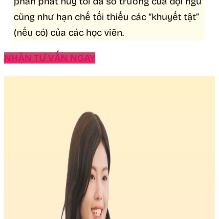
phần phát huy tối đa sở trường của đội ngũ
cũng như hạn chế tối thiểu các “khuyết tật”
(nếu có) của các học viên.
NHẬN TƯ VẤN NGAY