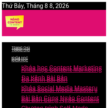
Thứ Bảy, Tháng 8 8, 2026
Login
TRANG CHỦ
TRANG CHỦ
KHÓA HỌC
KHÓA HỌC
Khóa học Content Marketing
Khóa học Content Marketing
Đa Kênh Bài Bản
Đa Kênh Bài Bản
Khóa Social Media Mastery
Khóa Social Media Mastery
Bài Bản Cùng Ngáo Content
Bài Bản Cùng Ngáo Content