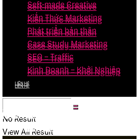
Seft-made Creative
Seft-made Creative
Kiến Thức Marketing
Kiến Thức Marketing
Phát triển bản thân
Phát triển bản thân
Case Study Marketing
Case Study Marketing
SEO – Traffic
SEO – Traffic
Kinh Doanh – Khởi Nghiệp
Kinh Doanh – Khởi Nghiệp
LIÊN HỆ
LIÊN HỆ
No Result
No Result
View All Result
View All Result