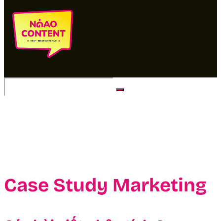
No Result
View All Result
Case Study Marketing