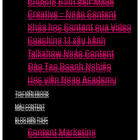
Chương trình Self-Made
Chương trình Self-Made
Creative – Ngáo Content
Creative – Ngáo Content
Khóa học Content qua Video
Khóa học Content qua Video
Coaching 1:1 xây kênh
Coaching 1:1 xây kênh
Talkshow Ngáo Content
Talkshow Ngáo Content
Đào Tạo Doanh Nghiệp
Đào Tạo Doanh Nghiệp
Học viện Ngao Academy
Học viện Ngao Academy
THƯ VIỆN EBOOK
THƯ VIỆN EBOOK
MẪU CONTENT
MẪU CONTENT
BLOG KIẾN THỨC
BLOG KIẾN THỨC
Content Marketing
Content Marketing