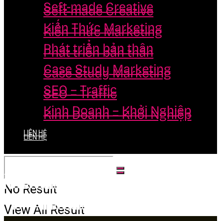
Seft-made Creative
Seft-made Creative
Kiến Thức Marketing
Kiến Thức Marketing
Phát triển bản thân
Phát triển bản thân
Case Study Marketing
Case Study Marketing
SEO – Traffic
SEO – Traffic
Kinh Doanh – Khởi Nghiệp
Kinh Doanh – Khởi Nghiệp
LIÊN HỆ
LIÊN HỆ
No Result
No Result
View All Result
View All Result