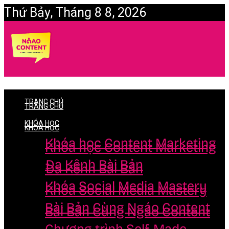
Thứ Bảy, Tháng 8 8, 2026
Login
TRANG CHỦ
TRANG CHỦ
KHÓA HỌC
KHÓA HỌC
Khóa học Content Marketing
Khóa học Content Marketing
Đa Kênh Bài Bản
Đa Kênh Bài Bản
Khóa Social Media Mastery
Khóa Social Media Mastery
Bài Bản Cùng Ngáo Content
Bài Bản Cùng Ngáo Content