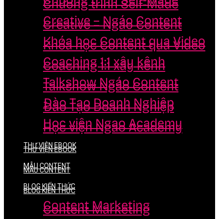
Chương trình Self-Made
Chương trình Self-Made
Creative – Ngáo Content
Creative – Ngáo Content
Khóa học Content qua Video
Khóa học Content qua Video
Coaching 1:1 xây kênh
Coaching 1:1 xây kênh
Talkshow Ngáo Content
Talkshow Ngáo Content
Đào Tạo Doanh Nghiệp
Đào Tạo Doanh Nghiệp
Học viện Ngao Academy
Học viện Ngao Academy
THƯ VIỆN EBOOK
THƯ VIỆN EBOOK
MẪU CONTENT
MẪU CONTENT
BLOG KIẾN THỨC
BLOG KIẾN THỨC
Content Marketing
Content Marketing