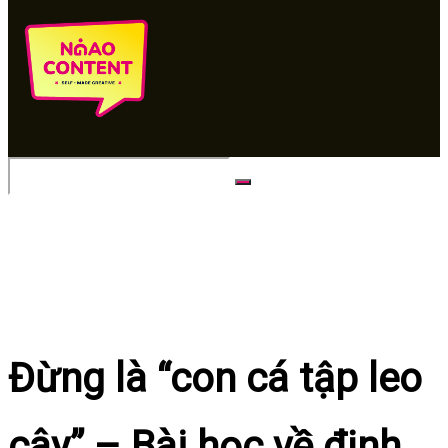
No Result
View All Result
Đừng là “con cá tập leo
cây” – Bài học về định