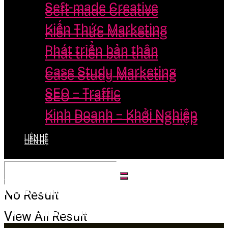
Seft-made Creative
Seft-made Creative
Kiến Thức Marketing
Kiến Thức Marketing
Phát triển bản thân
Phát triển bản thân
Case Study Marketing
Case Study Marketing
SEO – Traffic
SEO – Traffic
Kinh Doanh – Khởi Nghiệp
Kinh Doanh – Khởi Nghiệp
LIÊN HỆ
LIÊN HỆ
No Result
No Result
View All Result
View All Result