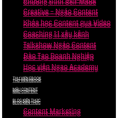
Chương trình Self-Made
Chương trình Self-Made
Creative – Ngáo Content
Creative – Ngáo Content
Khóa học Content qua Video
Khóa học Content qua Video
Coaching 1:1 xây kênh
Coaching 1:1 xây kênh
Talkshow Ngáo Content
Talkshow Ngáo Content
Đào Tạo Doanh Nghiệp
Đào Tạo Doanh Nghiệp
Học viện Ngao Academy
Học viện Ngao Academy
THƯ VIỆN EBOOK
THƯ VIỆN EBOOK
MẪU CONTENT
MẪU CONTENT
BLOG KIẾN THỨC
BLOG KIẾN THỨC
Content Marketing
Content Marketing