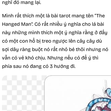
nghĩ đó mang lại.
Mình rất thích một là bài tarot mang tên “The
Hanged Man”. Có rất nhiều ý nghĩa cho lá bài
này những mình thích một ý nghĩa rằng ở đấy
có một con hổ bị treo ngược lên cây cây dù
sợi dây ràng buột nó rất nhỏ bé thôi nhưng nó
vẫn có vẻ khó chịu. Nhưng nếu có để ý thì
phía sau nó đang có 3 hướng đi.