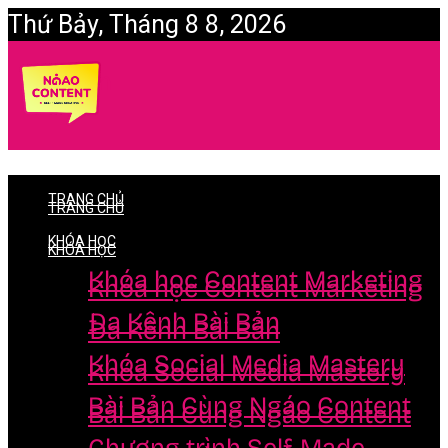
Thứ Bảy, Tháng 8 8, 2026
Login
TRANG CHỦ
TRANG CHỦ
KHÓA HỌC
KHÓA HỌC
Khóa học Content Marketing
Khóa học Content Marketing
Đa Kênh Bài Bản
Đa Kênh Bài Bản
Khóa Social Media Mastery
Khóa Social Media Mastery
Bài Bản Cùng Ngáo Content
Bài Bản Cùng Ngáo Content