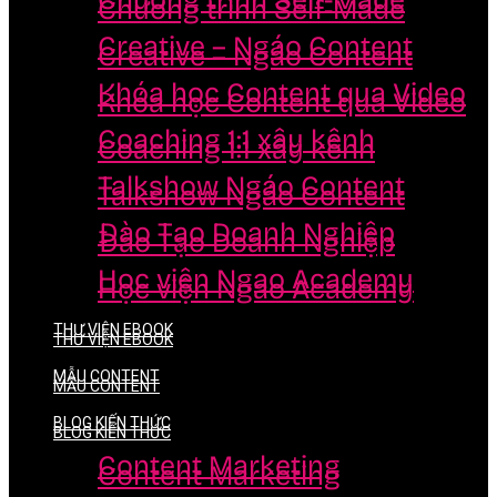
Chương trình Self-Made
Chương trình Self-Made
Creative – Ngáo Content
Creative – Ngáo Content
Khóa học Content qua Video
Khóa học Content qua Video
Coaching 1:1 xây kênh
Coaching 1:1 xây kênh
Talkshow Ngáo Content
Talkshow Ngáo Content
Đào Tạo Doanh Nghiệp
Đào Tạo Doanh Nghiệp
Học viện Ngao Academy
Học viện Ngao Academy
THƯ VIỆN EBOOK
THƯ VIỆN EBOOK
MẪU CONTENT
MẪU CONTENT
BLOG KIẾN THỨC
BLOG KIẾN THỨC
Content Marketing
Content Marketing