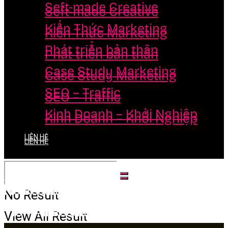
Seft-made Creative
Seft-made Creative
Kiến Thức Marketing
Kiến Thức Marketing
Phát triển bản thân
Phát triển bản thân
Case Study Marketing
Case Study Marketing
SEO – Traffic
SEO – Traffic
Kinh Doanh – Khởi Nghiệp
Kinh Doanh – Khởi Nghiệp
LIÊN HỆ
LIÊN HỆ
No Result
No Result
View All Result
View All Result