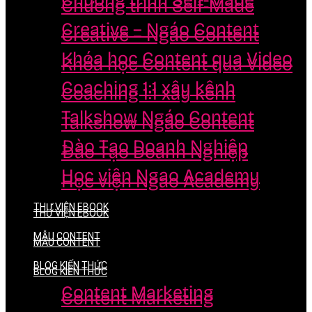
Chương trình Self-Made
Chương trình Self-Made
Creative – Ngáo Content
Creative – Ngáo Content
Khóa học Content qua Video
Khóa học Content qua Video
Coaching 1:1 xây kênh
Coaching 1:1 xây kênh
Talkshow Ngáo Content
Talkshow Ngáo Content
Đào Tạo Doanh Nghiệp
Đào Tạo Doanh Nghiệp
Học viện Ngao Academy
Học viện Ngao Academy
THƯ VIỆN EBOOK
THƯ VIỆN EBOOK
MẪU CONTENT
MẪU CONTENT
BLOG KIẾN THỨC
BLOG KIẾN THỨC
Content Marketing
Content Marketing