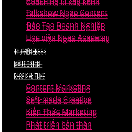
Coaching 1:1 xây kênh
Coaching 1:1 xây kênh
Talkshow Ngáo Content
Talkshow Ngáo Content
Đào Tạo Doanh Nghiệp
Đào Tạo Doanh Nghiệp
Học viện Ngao Academy
Học viện Ngao Academy
THƯ VIỆN EBOOK
THƯ VIỆN EBOOK
MẪU CONTENT
MẪU CONTENT
BLOG KIẾN THỨC
BLOG KIẾN THỨC
Content Marketing
Content Marketing
Seft-made Creative
Seft-made Creative
Kiến Thức Marketing
Kiến Thức Marketing
Phát triển bản thân
Phát triển bản thân