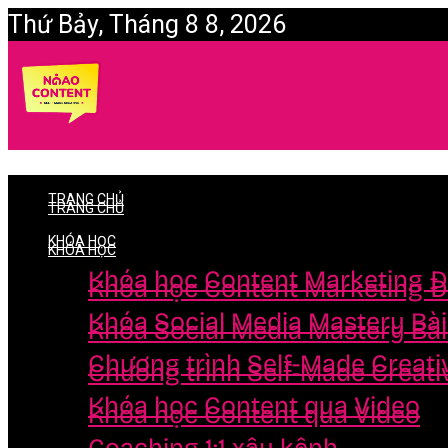
Thứ Bảy, Tháng 8 8, 2026
Login
TRANG CHỦ
TRANG CHỦ
KHÓA HỌC
KHÓA HỌC
Khóa học Content Marketing Đ
Khóa học Content Marketing Đ
Khóa Social Media Mastery Bà
Khóa Social Media Mastery Bà
Chương trình Self-Made Creati
Chương trình Self-Made Creati
Khóa học Content qua Video
Khóa học Content qua Video