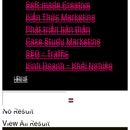
Seft-made Creative
Seft-made Creative
Kiến Thức Marketing
Kiến Thức Marketing
Phát triển bản thân
Phát triển bản thân
Case Study Marketing
Case Study Marketing
SEO – Traffic
SEO – Traffic
Kinh Doanh – Khởi Nghiệp
Kinh Doanh – Khởi Nghiệp
LIÊN HỆ
LIÊN HỆ
No Result
No Result
View All Result
View All Result