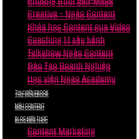
Chương trình Self-Made
Chương trình Self-Made
Creative – Ngáo Content
Creative – Ngáo Content
Khóa học Content qua Video
Khóa học Content qua Video
Coaching 1:1 xây kênh
Coaching 1:1 xây kênh
Talkshow Ngáo Content
Talkshow Ngáo Content
Đào Tạo Doanh Nghiệp
Đào Tạo Doanh Nghiệp
Học viện Ngao Academy
Học viện Ngao Academy
THƯ VIỆN EBOOK
THƯ VIỆN EBOOK
MẪU CONTENT
MẪU CONTENT
BLOG KIẾN THỨC
BLOG KIẾN THỨC
Content Marketing
Content Marketing