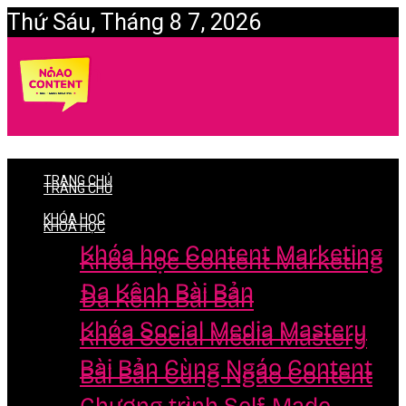
Thứ Sáu, Tháng 8 7, 2026
Login
TRANG CHỦ
TRANG CHỦ
KHÓA HỌC
KHÓA HỌC
Khóa học Content Marketing
Khóa học Content Marketing
Đa Kênh Bài Bản
Đa Kênh Bài Bản
Khóa Social Media Mastery
Khóa Social Media Mastery
Bài Bản Cùng Ngáo Content
Bài Bản Cùng Ngáo Content