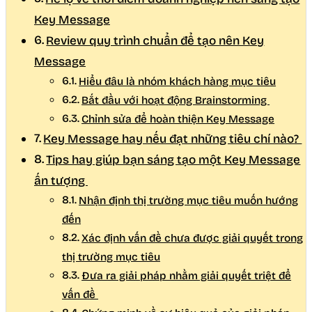
Key Message
Review quy trình chuẩn để tạo nên Key
Message
Hiểu đâu là nhóm khách hàng mục tiêu
Bắt đầu với hoạt động Brainstorming
Chỉnh sửa để hoàn thiện Key Message
Key Message hay nếu đạt những tiêu chí nào?
Tips hay giúp bạn sáng tạo một Key Message
ấn tượng
Nhận định thị trường mục tiêu muốn hướng
đến
Xác định vấn đề chưa được giải quyết trong
thị trường mục tiêu
Đưa ra giải pháp nhằm giải quyết triệt để
vấn đề