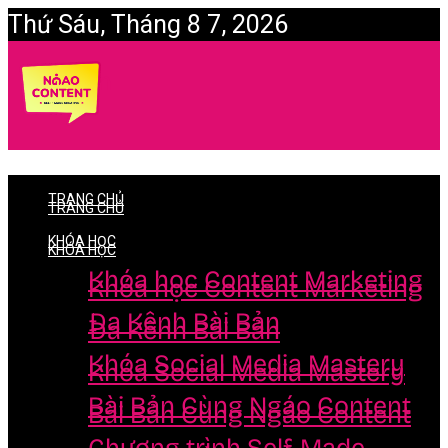
Thứ Sáu, Tháng 8 7, 2026
Login
TRANG CHỦ
TRANG CHỦ
KHÓA HỌC
KHÓA HỌC
Khóa học Content Marketing
Khóa học Content Marketing
Đa Kênh Bài Bản
Đa Kênh Bài Bản
Khóa Social Media Mastery
Khóa Social Media Mastery
Bài Bản Cùng Ngáo Content
Bài Bản Cùng Ngáo Content