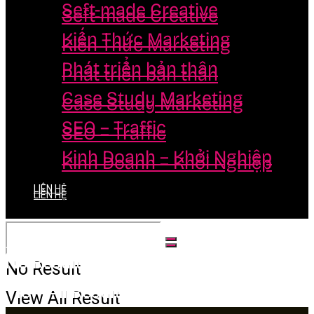
Seft-made Creative
Seft-made Creative
Kiến Thức Marketing
Kiến Thức Marketing
Phát triển bản thân
Phát triển bản thân
Case Study Marketing
Case Study Marketing
SEO – Traffic
SEO – Traffic
Kinh Doanh – Khởi Nghiệp
Kinh Doanh – Khởi Nghiệp
LIÊN HỆ
LIÊN HỆ
No Result
No Result
View All Result
View All Result