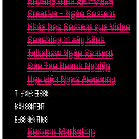
Chương trình Self-Made
Chương trình Self-Made
Creative – Ngáo Content
Creative – Ngáo Content
Khóa học Content qua Video
Khóa học Content qua Video
Coaching 1:1 xây kênh
Coaching 1:1 xây kênh
Talkshow Ngáo Content
Talkshow Ngáo Content
Đào Tạo Doanh Nghiệp
Đào Tạo Doanh Nghiệp
Học viện Ngao Academy
Học viện Ngao Academy
THƯ VIỆN EBOOK
THƯ VIỆN EBOOK
MẪU CONTENT
MẪU CONTENT
BLOG KIẾN THỨC
BLOG KIẾN THỨC
Content Marketing
Content Marketing