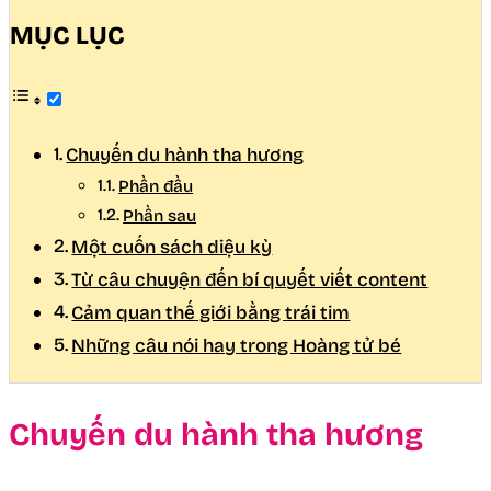
MỤC LỤC
Chuyến du hành tha hương
Phần đầu
Phần sau
Một cuốn sách diệu kỳ
Từ câu chuyện đến bí quyết viết content
Cảm quan thế giới bằng trái tim
Những câu nói hay trong Hoàng tử bé
Chuyến du hành tha hương