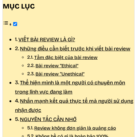
MỤC LỤC
VIẾT BÀI REVIEW LÀ GÌ?
Những điều cần biết trước khi viết bài review
Tầm đặc biệt của bài review
Bài review “Ethical”
Bài review “Unethical”
Thể hiện mình là một người có chuyên môn
trong lĩnh vực đang làm
Nhấn mạnh kết quả thực tế mà người sử dụng
nhận được
NGUYÊN TẮC CẦN NHỚ
Review không đơn giản là quảng cáo
Không hề có gì là hoàn hảo 100%