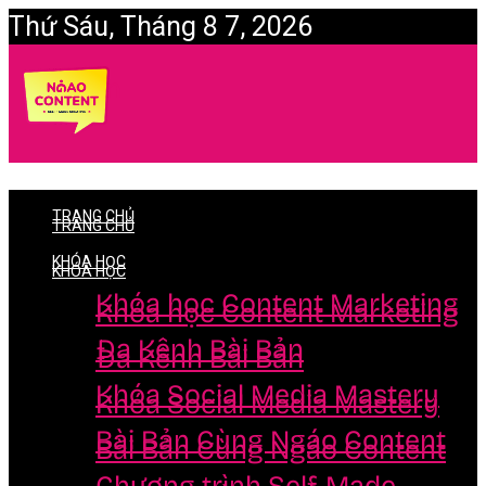
Thứ Sáu, Tháng 8 7, 2026
Login
TRANG CHỦ
TRANG CHỦ
KHÓA HỌC
KHÓA HỌC
Khóa học Content Marketing
Khóa học Content Marketing
Đa Kênh Bài Bản
Đa Kênh Bài Bản
Khóa Social Media Mastery
Khóa Social Media Mastery
Bài Bản Cùng Ngáo Content
Bài Bản Cùng Ngáo Content