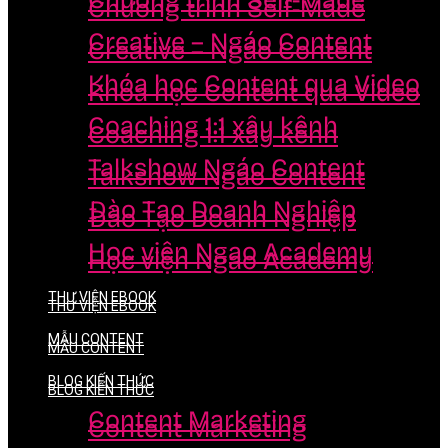
Chương trình Self-Made
Chương trình Self-Made
Creative – Ngáo Content
Creative – Ngáo Content
Khóa học Content qua Video
Khóa học Content qua Video
Coaching 1:1 xây kênh
Coaching 1:1 xây kênh
Talkshow Ngáo Content
Talkshow Ngáo Content
Đào Tạo Doanh Nghiệp
Đào Tạo Doanh Nghiệp
Học viện Ngao Academy
Học viện Ngao Academy
THƯ VIỆN EBOOK
THƯ VIỆN EBOOK
MẪU CONTENT
MẪU CONTENT
BLOG KIẾN THỨC
BLOG KIẾN THỨC
Content Marketing
Content Marketing