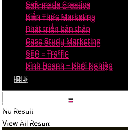
Seft-made Creative
Seft-made Creative
Kiến Thức Marketing
Kiến Thức Marketing
Phát triển bản thân
Phát triển bản thân
Case Study Marketing
Case Study Marketing
SEO – Traffic
SEO – Traffic
Kinh Doanh – Khởi Nghiệp
Kinh Doanh – Khởi Nghiệp
LIÊN HỆ
LIÊN HỆ
No Result
No Result
View All Result
View All Result