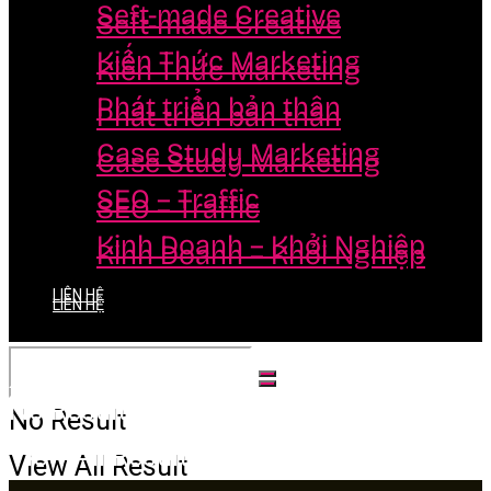
Seft-made Creative
Seft-made Creative
Kiến Thức Marketing
Kiến Thức Marketing
Phát triển bản thân
Phát triển bản thân
Case Study Marketing
Case Study Marketing
SEO – Traffic
SEO – Traffic
Kinh Doanh – Khởi Nghiệp
Kinh Doanh – Khởi Nghiệp
LIÊN HỆ
LIÊN HỆ
No Result
No Result
View All Result
View All Result