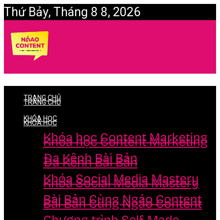
Thứ Bảy, Tháng 8 8, 2026
Login
TRANG CHỦ
TRANG CHỦ
KHÓA HỌC
KHÓA HỌC
Khóa học Content Marketing
Khóa học Content Marketing
Đa Kênh Bài Bản
Đa Kênh Bài Bản
Khóa Social Media Mastery
Khóa Social Media Mastery
Bài Bản Cùng Ngáo Content
Bài Bản Cùng Ngáo Content