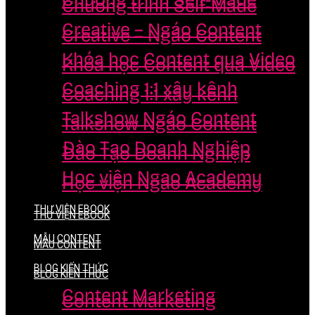
Chương trình Self-Made
Chương trình Self-Made
Creative – Ngáo Content
Creative – Ngáo Content
Khóa học Content qua Video
Khóa học Content qua Video
Coaching 1:1 xây kênh
Coaching 1:1 xây kênh
Talkshow Ngáo Content
Talkshow Ngáo Content
Đào Tạo Doanh Nghiệp
Đào Tạo Doanh Nghiệp
Học viện Ngao Academy
Học viện Ngao Academy
THƯ VIỆN EBOOK
THƯ VIỆN EBOOK
MẪU CONTENT
MẪU CONTENT
BLOG KIẾN THỨC
BLOG KIẾN THỨC
Content Marketing
Content Marketing