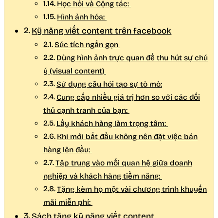
Học hỏi và Cộng tác:
Hình ảnh hóa:
Kỹ năng viết content trên facebook
Súc tích ngắn gọn
Dùng hình ảnh trực quan để thu hút sự chú
ý (visual content)
Sử dụng câu hỏi tạo sự tò mò:
Cung cấp nhiều giá trị hơn so với các đối
thủ cạnh tranh của bạn:
Lấy khách hàng làm trọng tâm:
Khi mới bắt đầu không nên đặt việc bán
hàng lên đầu:
Tập trung vào mối quan hệ giữa doanh
nghiệp và khách hàng tiềm năng:
Tặng kèm họ một vài chương trình khuyến
mãi miễn phí:
Sách tăng kỹ năng viết content