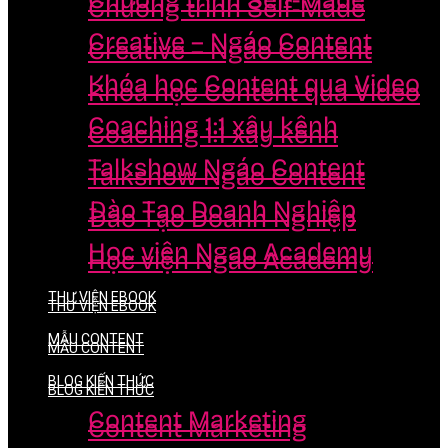
Chương trình Self-Made
Chương trình Self-Made
Creative – Ngáo Content
Creative – Ngáo Content
Khóa học Content qua Video
Khóa học Content qua Video
Coaching 1:1 xây kênh
Coaching 1:1 xây kênh
Talkshow Ngáo Content
Talkshow Ngáo Content
Đào Tạo Doanh Nghiệp
Đào Tạo Doanh Nghiệp
Học viện Ngao Academy
Học viện Ngao Academy
THƯ VIỆN EBOOK
THƯ VIỆN EBOOK
MẪU CONTENT
MẪU CONTENT
BLOG KIẾN THỨC
BLOG KIẾN THỨC
Content Marketing
Content Marketing