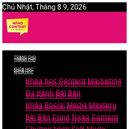
Chủ Nhật, Tháng 8 9, 2026
Login
TRANG CHỦ
TRANG CHỦ
KHÓA HỌC
KHÓA HỌC
Khóa học Content Marketing
Khóa học Content Marketing
Đa Kênh Bài Bản
Đa Kênh Bài Bản
Khóa Social Media Mastery
Khóa Social Media Mastery
Bài Bản Cùng Ngáo Content
Bài Bản Cùng Ngáo Content