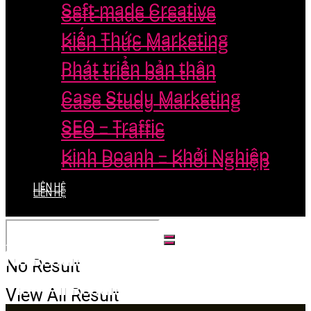
Seft-made Creative
Seft-made Creative
Kiến Thức Marketing
Kiến Thức Marketing
Phát triển bản thân
Phát triển bản thân
Case Study Marketing
Case Study Marketing
SEO – Traffic
SEO – Traffic
Kinh Doanh – Khởi Nghiệp
Kinh Doanh – Khởi Nghiệp
LIÊN HỆ
LIÊN HỆ
No Result
No Result
View All Result
View All Result