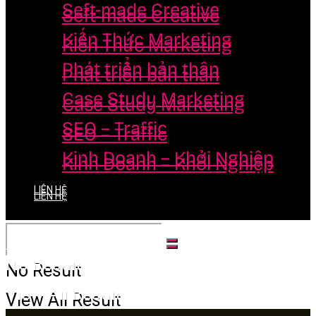
Seft-made Creative
Seft-made Creative
Kiến Thức Marketing
Kiến Thức Marketing
Phát triển bản thân
Phát triển bản thân
Case Study Marketing
Case Study Marketing
SEO – Traffic
SEO – Traffic
Kinh Doanh – Khởi Nghiệp
Kinh Doanh – Khởi Nghiệp
LIÊN HỆ
LIÊN HỆ
No Result
No Result
View All Result
View All Result