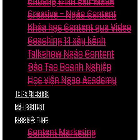
Chương trình Self-Made
Chương trình Self-Made
Creative – Ngáo Content
Creative – Ngáo Content
Khóa học Content qua Video
Khóa học Content qua Video
Coaching 1:1 xây kênh
Coaching 1:1 xây kênh
Talkshow Ngáo Content
Talkshow Ngáo Content
Đào Tạo Doanh Nghiệp
Đào Tạo Doanh Nghiệp
Học viện Ngao Academy
Học viện Ngao Academy
THƯ VIỆN EBOOK
THƯ VIỆN EBOOK
MẪU CONTENT
MẪU CONTENT
BLOG KIẾN THỨC
BLOG KIẾN THỨC
Content Marketing
Content Marketing