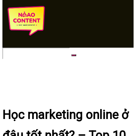
No Result
View All Result
Học marketing online ở
đâu tốt nhất? – Top 10