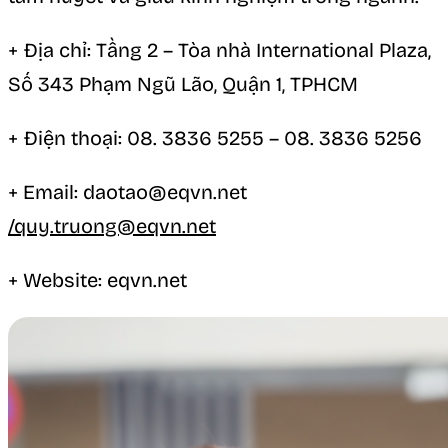
+ Địa chỉ: Tầng 2 – Tòa nhà International Plaza,
Số 343 Phạm Ngũ Lão, Quận 1, TPHCM
+ Điện thoại: 08. 3836 5255 – 08. 3836 5256
+ Email: daotao@eqvn.net
/quy.truong@eqvn.net
+ Website: eqvn.net