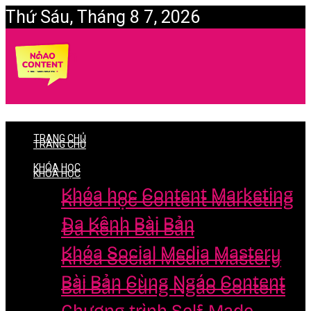
Thứ Sáu, Tháng 8 7, 2026
Login
TRANG CHỦ
TRANG CHỦ
KHÓA HỌC
KHÓA HỌC
Khóa học Content Marketing
Khóa học Content Marketing
Đa Kênh Bài Bản
Đa Kênh Bài Bản
Khóa Social Media Mastery
Khóa Social Media Mastery
Bài Bản Cùng Ngáo Content
Bài Bản Cùng Ngáo Content