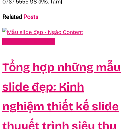
0767 5555 98 (Ms. Tâm)
Related
Posts
Kiến Thức Marketing
Tổng hợp những mẫu
slide đẹp: Kinh
nghiệm thiết kế slide
thuyết trình siêu thu