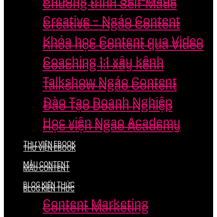
Chương trình Self-Made
Chương trình Self-Made
Creative – Ngáo Content
Creative – Ngáo Content
Khóa học Content qua Video
Khóa học Content qua Video
Coaching 1:1 xây kênh
Coaching 1:1 xây kênh
Talkshow Ngáo Content
Talkshow Ngáo Content
Đào Tạo Doanh Nghiệp
Đào Tạo Doanh Nghiệp
Học viện Ngao Academy
Học viện Ngao Academy
THƯ VIỆN EBOOK
THƯ VIỆN EBOOK
MẪU CONTENT
MẪU CONTENT
BLOG KIẾN THỨC
BLOG KIẾN THỨC
Content Marketing
Content Marketing