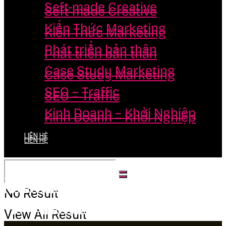
Seft-made Creative
Seft-made Creative
Kiến Thức Marketing
Kiến Thức Marketing
Phát triển bản thân
Phát triển bản thân
Case Study Marketing
Case Study Marketing
SEO – Traffic
SEO – Traffic
Kinh Doanh – Khởi Nghiệp
Kinh Doanh – Khởi Nghiệp
LIÊN HỆ
LIÊN HỆ
No Result
No Result
View All Result
View All Result