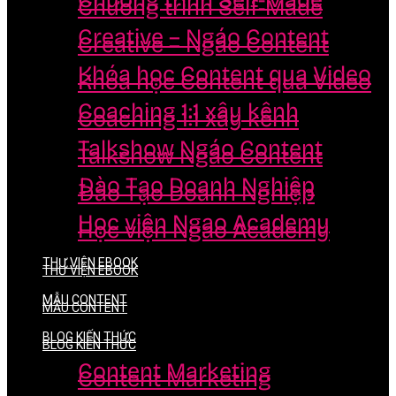
Chương trình Self-Made
Chương trình Self-Made
Creative – Ngáo Content
Creative – Ngáo Content
Khóa học Content qua Video
Khóa học Content qua Video
Coaching 1:1 xây kênh
Coaching 1:1 xây kênh
Talkshow Ngáo Content
Talkshow Ngáo Content
Đào Tạo Doanh Nghiệp
Đào Tạo Doanh Nghiệp
Học viện Ngao Academy
Học viện Ngao Academy
THƯ VIỆN EBOOK
THƯ VIỆN EBOOK
MẪU CONTENT
MẪU CONTENT
BLOG KIẾN THỨC
BLOG KIẾN THỨC
Content Marketing
Content Marketing