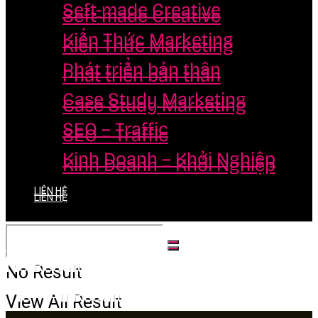
Seft-made Creative
Seft-made Creative
Kiến Thức Marketing
Kiến Thức Marketing
Phát triển bản thân
Phát triển bản thân
Case Study Marketing
Case Study Marketing
SEO – Traffic
SEO – Traffic
Kinh Doanh – Khởi Nghiệp
Kinh Doanh – Khởi Nghiệp
LIÊN HỆ
LIÊN HỆ
No Result
No Result
View All Result
View All Result