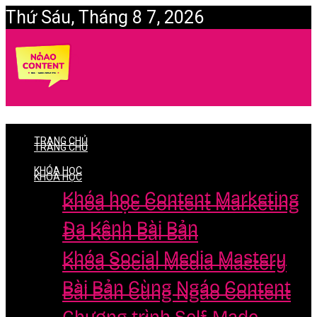
Thứ Sáu, Tháng 8 7, 2026
Login
TRANG CHỦ
TRANG CHỦ
KHÓA HỌC
KHÓA HỌC
Khóa học Content Marketing
Khóa học Content Marketing
Đa Kênh Bài Bản
Đa Kênh Bài Bản
Khóa Social Media Mastery
Khóa Social Media Mastery
Bài Bản Cùng Ngáo Content
Bài Bản Cùng Ngáo Content