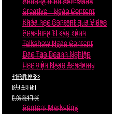
Chương trình Self-Made
Chương trình Self-Made
Creative – Ngáo Content
Creative – Ngáo Content
Khóa học Content qua Video
Khóa học Content qua Video
Coaching 1:1 xây kênh
Coaching 1:1 xây kênh
Talkshow Ngáo Content
Talkshow Ngáo Content
Đào Tạo Doanh Nghiệp
Đào Tạo Doanh Nghiệp
Học viện Ngao Academy
Học viện Ngao Academy
THƯ VIỆN EBOOK
THƯ VIỆN EBOOK
MẪU CONTENT
MẪU CONTENT
BLOG KIẾN THỨC
BLOG KIẾN THỨC
Content Marketing
Content Marketing