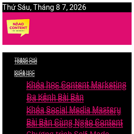
Thứ Sáu, Tháng 8 7, 2026
Login
TRANG CHỦ
TRANG CHỦ
KHÓA HỌC
KHÓA HỌC
Khóa học Content Marketing
Khóa học Content Marketing
Đa Kênh Bài Bản
Đa Kênh Bài Bản
Khóa Social Media Mastery
Khóa Social Media Mastery
Bài Bản Cùng Ngáo Content
Bài Bản Cùng Ngáo Content