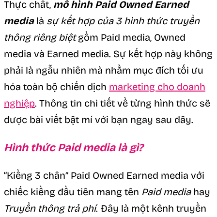
Thực chất,
mô hình Paid Owned Earned
media
là
sự kết hợp của 3 hình thức truyền
thông riêng biệt
gồm Paid media, Owned
media và Earned media. Sự kết hợp này không
phải là ngẫu nhiên mà nhằm mục đích tối ưu
hóa toàn bộ chiến dịch
marketing cho doanh
nghiệp
. Thông tin chi tiết về từng hình thức sẽ
được bài viết bật mí với bạn ngay sau đây.
Hình thức Paid media là gì?
“Kiềng 3 chân” Paid Owned Earned media với
chiếc kiềng đầu tiên mang tên
Paid media
hay
Truyền thông trả phí
. Đây là một kênh truyền