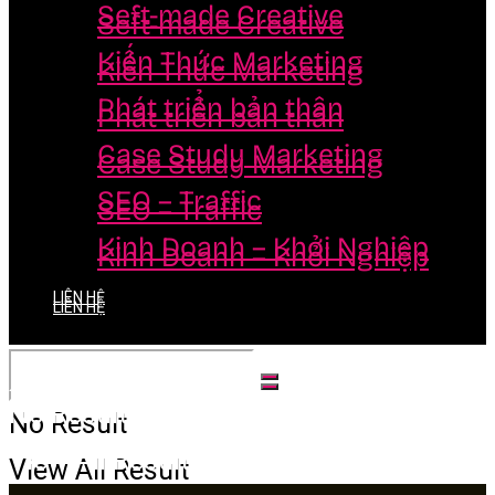
Seft-made Creative
Seft-made Creative
Kiến Thức Marketing
Kiến Thức Marketing
Phát triển bản thân
Phát triển bản thân
Case Study Marketing
Case Study Marketing
SEO – Traffic
SEO – Traffic
Kinh Doanh – Khởi Nghiệp
Kinh Doanh – Khởi Nghiệp
LIÊN HỆ
LIÊN HỆ
No Result
No Result
View All Result
View All Result