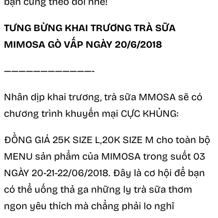
bạn cùng theo dõi nhé!
TƯNG BỪNG KHAI TRƯƠNG TRÀ SỮA
MIMOSA GÒ VẤP NGÀY 20/6/2018
————————————-
Nhân dịp khai trương, trà sữa MMOSA sẽ có
chương trình khuyến mại CỰC KHỦNG:
ĐỒNG GIÁ 25K SIZE L,20K SIZE M cho toàn bộ
MENU sản phẩm của MIMOSA trong suốt 03
NGÀY 20-21-22/06/2018. Đây là cơ hội để bạn
có thể uống thả ga những ly trà sữa thơm
ngon yêu thích mà chẳng phải lo nghĩ