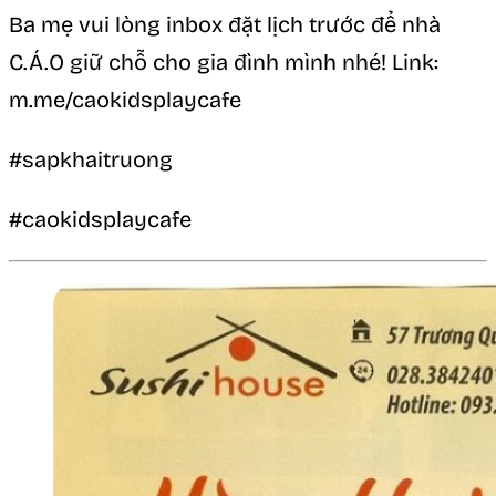
Ba mẹ vui lòng inbox đặt lịch trước để nhà
C.Á.O giữ chỗ cho gia đình mình nhé! Link:
m.me/caokidsplaycafe
#sapkhaitruong
#caokidsplaycafe