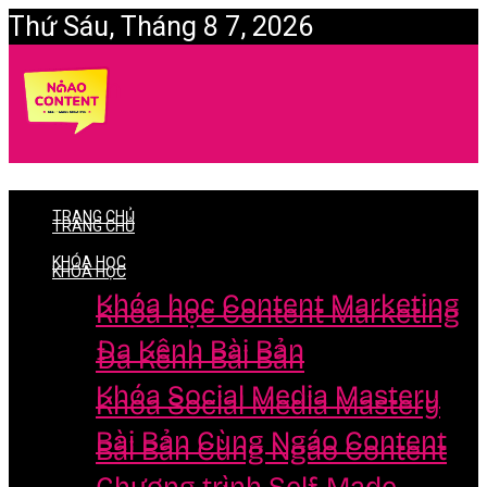
Thứ Sáu, Tháng 8 7, 2026
Login
TRANG CHỦ
TRANG CHỦ
KHÓA HỌC
KHÓA HỌC
Khóa học Content Marketing
Khóa học Content Marketing
Đa Kênh Bài Bản
Đa Kênh Bài Bản
Khóa Social Media Mastery
Khóa Social Media Mastery
Bài Bản Cùng Ngáo Content
Bài Bản Cùng Ngáo Content