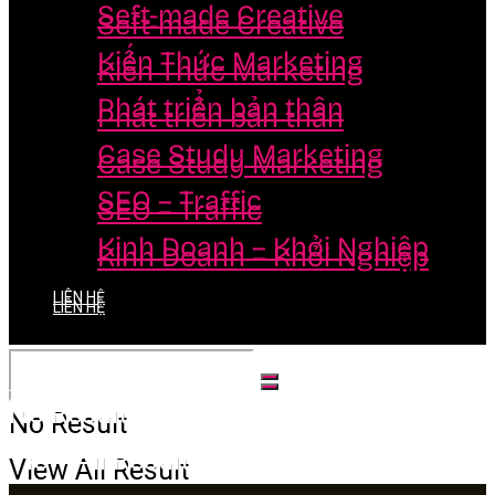
Seft-made Creative
Seft-made Creative
Kiến Thức Marketing
Kiến Thức Marketing
Phát triển bản thân
Phát triển bản thân
Case Study Marketing
Case Study Marketing
SEO – Traffic
SEO – Traffic
Kinh Doanh – Khởi Nghiệp
Kinh Doanh – Khởi Nghiệp
LIÊN HỆ
LIÊN HỆ
No Result
No Result
View All Result
View All Result