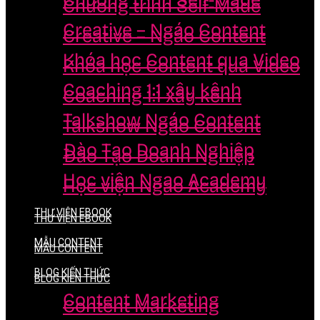
Chương trình Self-Made
Chương trình Self-Made
Creative – Ngáo Content
Creative – Ngáo Content
Khóa học Content qua Video
Khóa học Content qua Video
Coaching 1:1 xây kênh
Coaching 1:1 xây kênh
Talkshow Ngáo Content
Talkshow Ngáo Content
Đào Tạo Doanh Nghiệp
Đào Tạo Doanh Nghiệp
Học viện Ngao Academy
Học viện Ngao Academy
THƯ VIỆN EBOOK
THƯ VIỆN EBOOK
MẪU CONTENT
MẪU CONTENT
BLOG KIẾN THỨC
BLOG KIẾN THỨC
Content Marketing
Content Marketing