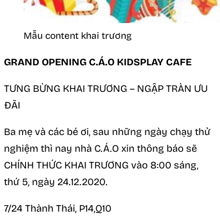
Mẫu content khai trương
GRAND OPENING C.Á.O KIDSPLAY CAFE
TƯNG BỪNG KHAI TRƯƠNG – NGẬP TRÀN ƯU
ĐÃI
Ba mẹ và các bé ơi, sau những ngày chạy thử
nghiệm thì nay nhà C.Á.O xin thông báo sẽ
CHÍNH THỨC KHAI TRƯƠNG vào 8:00 sáng,
thứ 5, ngày 24.12.2020.
7/24 Thành Thái, P14,Q10