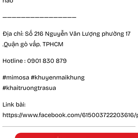
nào
————————————————
Địa chỉ: Số 216 Nguyễn Văn Lượng phường 17
.Quận gò vấp. TPHCM
Hotline : 0901 830 879
#mimosa #khuyenmaikhung
#khaitruongtrasua
Link bài:
https://www.facebook.com/615003722203616