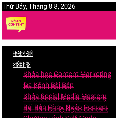
Thứ Bảy, Tháng 8 8, 2026
Login
TRANG CHỦ
TRANG CHỦ
KHÓA HỌC
KHÓA HỌC
Khóa học Content Marketing
Khóa học Content Marketing
Đa Kênh Bài Bản
Đa Kênh Bài Bản
Khóa Social Media Mastery
Khóa Social Media Mastery
Bài Bản Cùng Ngáo Content
Bài Bản Cùng Ngáo Content