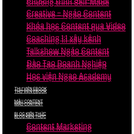
Chương trình Self-Made
Chương trình Self-Made
Creative – Ngáo Content
Creative – Ngáo Content
Khóa học Content qua Video
Khóa học Content qua Video
Coaching 1:1 xây kênh
Coaching 1:1 xây kênh
Talkshow Ngáo Content
Talkshow Ngáo Content
Đào Tạo Doanh Nghiệp
Đào Tạo Doanh Nghiệp
Học viện Ngao Academy
Học viện Ngao Academy
THƯ VIỆN EBOOK
THƯ VIỆN EBOOK
MẪU CONTENT
MẪU CONTENT
BLOG KIẾN THỨC
BLOG KIẾN THỨC
Content Marketing
Content Marketing