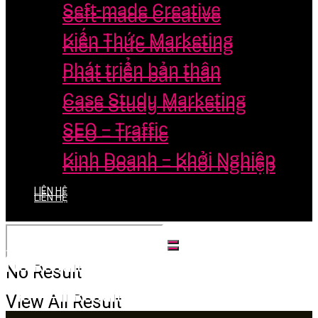
Seft-made Creative
Seft-made Creative
Kiến Thức Marketing
Kiến Thức Marketing
Phát triển bản thân
Phát triển bản thân
Case Study Marketing
Case Study Marketing
SEO – Traffic
SEO – Traffic
Kinh Doanh – Khởi Nghiệp
Kinh Doanh – Khởi Nghiệp
LIÊN HỆ
LIÊN HỆ
No Result
No Result
View All Result
View All Result