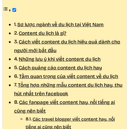
Sơ lược ngành về du lịch tại Việt Nam
Content du lịch là gì?
Cách viết content du lịch hiệu quả dành cho
người mới bắt đầu
Những lưu ý khi viết content du lịch
Cách quảng cáo content du lịch hay
Tầm quan trọng của viết content về du lịch
Tổng hợp những mẫu content du lịch hay, thu
hút nhất trên facebook
Các fanpage viết content hay, nổi tiếng ai
cũng nên biết
Các travel blogger viết content hay, nổi
tiếng ai cũng nên biết