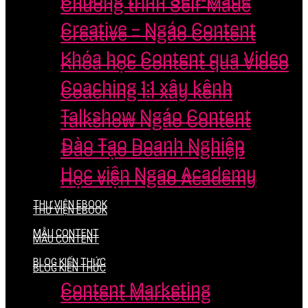
Chương trình Self-Made
Chương trình Self-Made
Creative – Ngáo Content
Creative – Ngáo Content
Khóa học Content qua Video
Khóa học Content qua Video
Coaching 1:1 xây kênh
Coaching 1:1 xây kênh
Talkshow Ngáo Content
Talkshow Ngáo Content
Đào Tạo Doanh Nghiệp
Đào Tạo Doanh Nghiệp
Học viện Ngao Academy
Học viện Ngao Academy
THƯ VIỆN EBOOK
THƯ VIỆN EBOOK
MẪU CONTENT
MẪU CONTENT
BLOG KIẾN THỨC
BLOG KIẾN THỨC
Content Marketing
Content Marketing