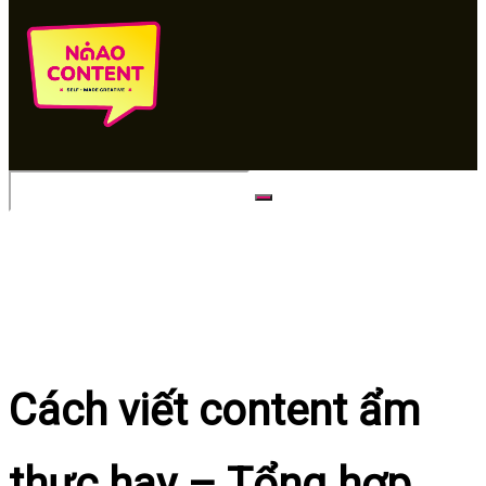
No Result
View All Result
Cách viết content ẩm
thực hay – Tổng hợp