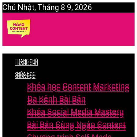
Chủ Nhật, Tháng 8 9, 2026
Login
TRANG CHỦ
TRANG CHỦ
KHÓA HỌC
KHÓA HỌC
Khóa học Content Marketing
Khóa học Content Marketing
Đa Kênh Bài Bản
Đa Kênh Bài Bản
Khóa Social Media Mastery
Khóa Social Media Mastery
Bài Bản Cùng Ngáo Content
Bài Bản Cùng Ngáo Content