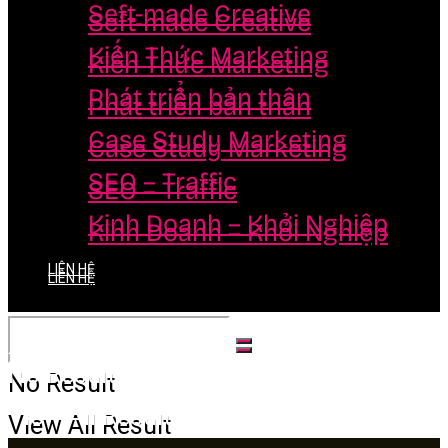
Seft-made Creative
Seft-made Creative
Kiến Thức Marketing
Kiến Thức Marketing
Phát triển bản thân
Phát triển bản thân
Case Study Marketing
Case Study Marketing
SEO – Traffic
SEO – Traffic
Kinh Doanh – Khởi Nghiệp
Kinh Doanh – Khởi Nghiệp
LIÊN HỆ
LIÊN HỆ
No Result
No Result
View All Result
View All Result