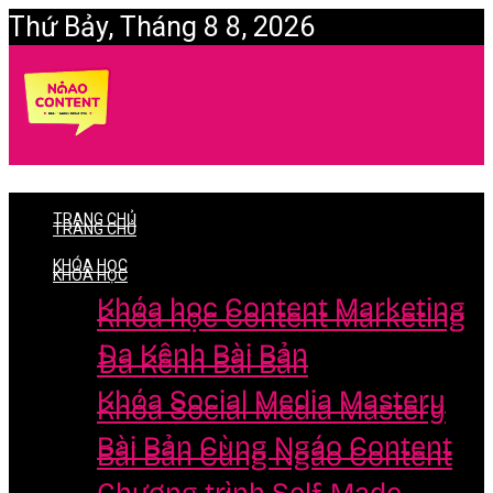
Thứ Bảy, Tháng 8 8, 2026
Login
TRANG CHỦ
TRANG CHỦ
KHÓA HỌC
KHÓA HỌC
Khóa học Content Marketing
Khóa học Content Marketing
Đa Kênh Bài Bản
Đa Kênh Bài Bản
Khóa Social Media Mastery
Khóa Social Media Mastery
Bài Bản Cùng Ngáo Content
Bài Bản Cùng Ngáo Content