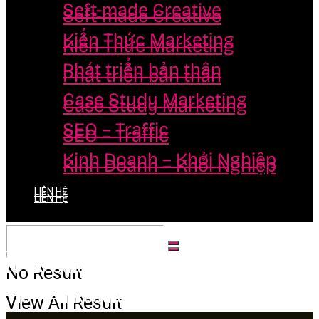
Seft-made Creative
Seft-made Creative
Kiến Thức Marketing
Kiến Thức Marketing
Phát triển bản thân
Phát triển bản thân
Case Study Marketing
Case Study Marketing
SEO – Traffic
SEO – Traffic
Kinh Doanh – Khởi Nghiệp
Kinh Doanh – Khởi Nghiệp
LIÊN HỆ
LIÊN HỆ
No Result
No Result
View All Result
View All Result