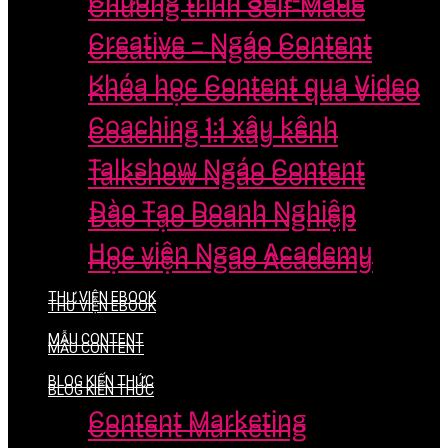
Chương trình Self-Made
Chương trình Self-Made
Creative – Ngáo Content
Creative – Ngáo Content
Khóa học Content qua Video
Khóa học Content qua Video
Coaching 1:1 xây kênh
Coaching 1:1 xây kênh
Talkshow Ngáo Content
Talkshow Ngáo Content
Đào Tạo Doanh Nghiệp
Đào Tạo Doanh Nghiệp
Học viện Ngao Academy
Học viện Ngao Academy
THƯ VIỆN EBOOK
THƯ VIỆN EBOOK
MẪU CONTENT
MẪU CONTENT
BLOG KIẾN THỨC
BLOG KIẾN THỨC
Content Marketing
Content Marketing