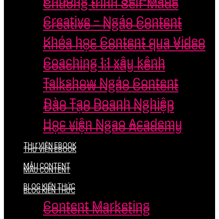
Chương trình Self-Made
Chương trình Self-Made
Creative – Ngáo Content
Creative – Ngáo Content
Khóa học Content qua Video
Khóa học Content qua Video
Coaching 1:1 xây kênh
Coaching 1:1 xây kênh
Talkshow Ngáo Content
Talkshow Ngáo Content
Đào Tạo Doanh Nghiệp
Đào Tạo Doanh Nghiệp
Học viện Ngao Academy
Học viện Ngao Academy
THƯ VIỆN EBOOK
THƯ VIỆN EBOOK
MẪU CONTENT
MẪU CONTENT
BLOG KIẾN THỨC
BLOG KIẾN THỨC
Content Marketing
Content Marketing