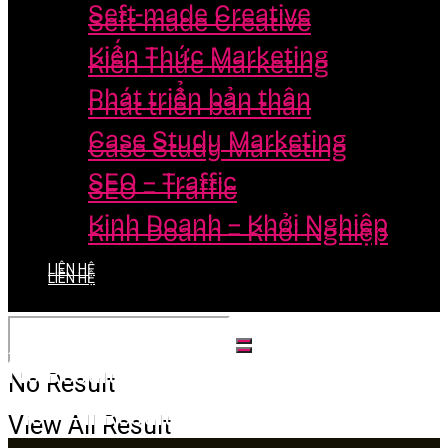
Seft-made Creative
Seft-made Creative
Kiến Thức Marketing
Kiến Thức Marketing
Phát triển bản thân
Phát triển bản thân
Case Study Marketing
Case Study Marketing
SEO – Traffic
SEO – Traffic
Kinh Doanh – Khởi Nghiệp
Kinh Doanh – Khởi Nghiệp
LIÊN HỆ
LIÊN HỆ
No Result
No Result
View All Result
View All Result