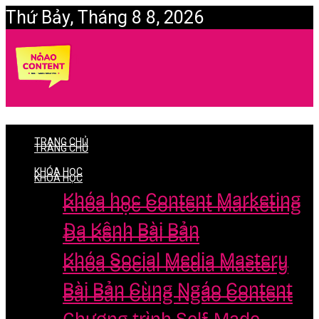
Thứ Bảy, Tháng 8 8, 2026
Login
TRANG CHỦ
TRANG CHỦ
KHÓA HỌC
KHÓA HỌC
Khóa học Content Marketing
Khóa học Content Marketing
Đa Kênh Bài Bản
Đa Kênh Bài Bản
Khóa Social Media Mastery
Khóa Social Media Mastery
Bài Bản Cùng Ngáo Content
Bài Bản Cùng Ngáo Content