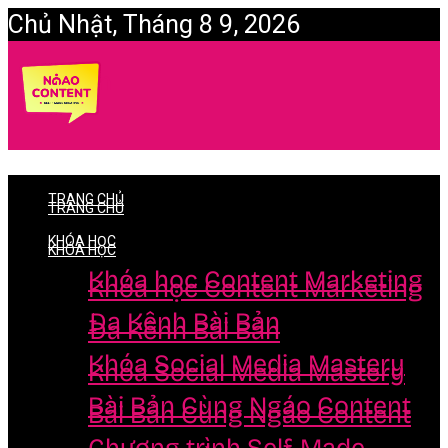
Chủ Nhật, Tháng 8 9, 2026
Login
TRANG CHỦ
TRANG CHỦ
KHÓA HỌC
KHÓA HỌC
Khóa học Content Marketing
Khóa học Content Marketing
Đa Kênh Bài Bản
Đa Kênh Bài Bản
Khóa Social Media Mastery
Khóa Social Media Mastery
Bài Bản Cùng Ngáo Content
Bài Bản Cùng Ngáo Content