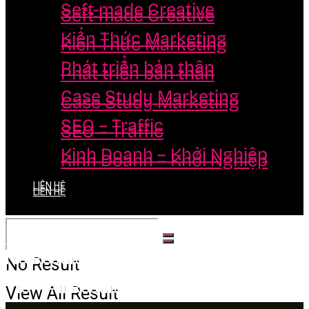
Seft-made Creative
Seft-made Creative
Kiến Thức Marketing
Kiến Thức Marketing
Phát triển bản thân
Phát triển bản thân
Case Study Marketing
Case Study Marketing
SEO – Traffic
SEO – Traffic
Kinh Doanh – Khởi Nghiệp
Kinh Doanh – Khởi Nghiệp
LIÊN HỆ
LIÊN HỆ
No Result
No Result
View All Result
View All Result