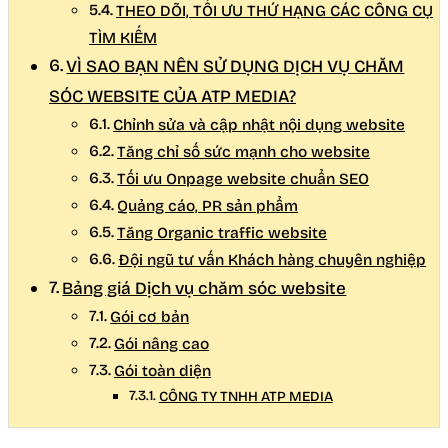
THEO DÕI, TỐI ƯU THỨ HẠNG CÁC CÔNG CỤ
TÌM KIẾM
VÌ SAO BẠN NÊN SỬ DỤNG DỊCH VỤ CHĂM
SÓC WEBSITE CỦA ATP MEDIA?
Chỉnh sửa và cập nhật nội dụng website
Tăng chỉ số sức mạnh cho website
Tối ưu Onpage website chuẩn SEO
Quảng cáo, PR sản phẩm
Tăng Organic traffic website
Đội ngũ tư vấn Khách hàng chuyên nghiệp
Bảng giá Dịch vụ chăm sóc website
Gói cơ bản
Gói nâng cao
Gói toàn diện
CÔNG TY TNHH ATP MEDIA