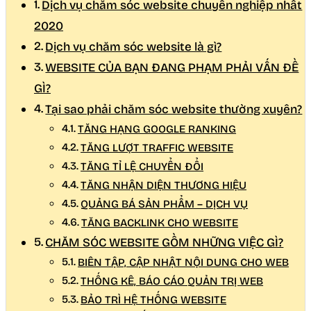
Dịch vụ chăm sóc website chuyên nghiệp nhất
2020
Dịch vụ chăm sóc website là gì?
WEBSITE CỦA BẠN ĐANG PHẠM PHẢI VẤN ĐỀ
GÌ?
Tại sao phải chăm sóc website thường xuyên?
TĂNG HẠNG GOOGLE RANKING
TĂNG LƯỢT TRAFFIC WEBSITE
TĂNG TỈ LỆ CHUYỂN ĐỔI
TĂNG NHẬN DIỆN THƯƠNG HIỆU
QUẢNG BÁ SẢN PHẨM – DỊCH VỤ
TĂNG BACKLINK CHO WEBSITE
CHĂM SÓC WEBSITE GỒM NHỮNG VIỆC GÌ?
BIÊN TẬP, CẬP NHẬT NỘI DUNG CHO WEB
THỐNG KÊ, BÁO CÁO QUẢN TRỊ WEB
BẢO TRÌ HỆ THỐNG WEBSITE