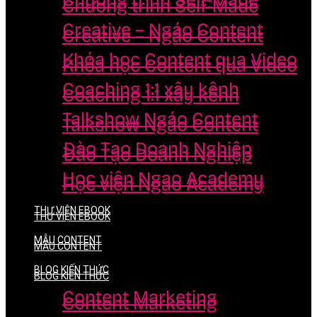
Chương trình Self-Made
Chương trình Self-Made
Creative – Ngáo Content
Creative – Ngáo Content
Khóa học Content qua Video
Khóa học Content qua Video
Coaching 1:1 xây kênh
Coaching 1:1 xây kênh
Talkshow Ngáo Content
Talkshow Ngáo Content
Đào Tạo Doanh Nghiệp
Đào Tạo Doanh Nghiệp
Học viện Ngao Academy
Học viện Ngao Academy
THƯ VIỆN EBOOK
THƯ VIỆN EBOOK
MẪU CONTENT
MẪU CONTENT
BLOG KIẾN THỨC
BLOG KIẾN THỨC
Content Marketing
Content Marketing