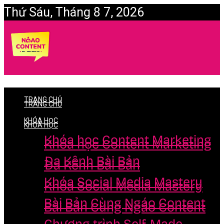
Thứ Sáu, Tháng 8 7, 2026
Login
TRANG CHỦ
TRANG CHỦ
KHÓA HỌC
KHÓA HỌC
Khóa học Content Marketing
Khóa học Content Marketing
Đa Kênh Bài Bản
Đa Kênh Bài Bản
Khóa Social Media Mastery
Khóa Social Media Mastery
Bài Bản Cùng Ngáo Content
Bài Bản Cùng Ngáo Content