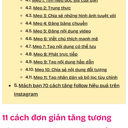
Mẹo 1: Tìm hiểu độc giả của bạn
Mẹo 2: Trung thực
Mẹo 3: Chia sẻ những hình ảnh tuyệt vời
Mẹo 4: Đăng băng chuyền
Mẹo 5: Đăng nội dung video
Mẹo 6: Viết chú thích mạnh mẽ
Mẹo 7: Tạo nội dung có thể lưu
Mẹo 8: Phát trực tiếp
Mẹo 9: Tạo nội dung hấp dẫn
Mẹo 10: Chia sẻ nội dung đối tượng
Mẹo 11: Tạo nhãn dán và bộ lọc tùy chỉnh
Mách bạn 70 cách tăng follow hiệu quả trên
Instagram
11 cách đơn giản tăng tương