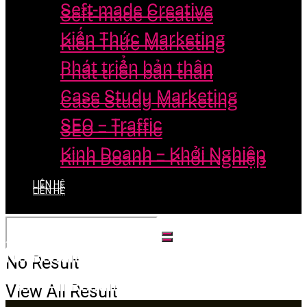
Seft-made Creative
Seft-made Creative
Kiến Thức Marketing
Kiến Thức Marketing
Phát triển bản thân
Phát triển bản thân
Case Study Marketing
Case Study Marketing
SEO – Traffic
SEO – Traffic
Kinh Doanh – Khởi Nghiệp
Kinh Doanh – Khởi Nghiệp
LIÊN HỆ
LIÊN HỆ
No Result
No Result
View All Result
View All Result