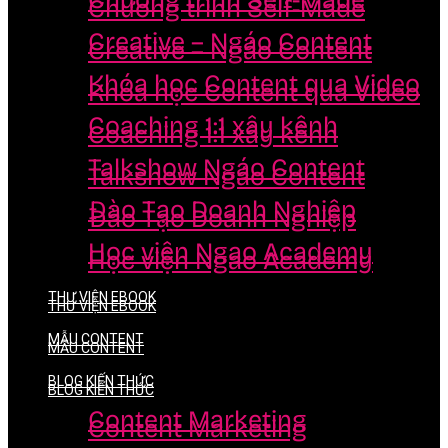
Chương trình Self-Made
Chương trình Self-Made
Creative – Ngáo Content
Creative – Ngáo Content
Khóa học Content qua Video
Khóa học Content qua Video
Coaching 1:1 xây kênh
Coaching 1:1 xây kênh
Talkshow Ngáo Content
Talkshow Ngáo Content
Đào Tạo Doanh Nghiệp
Đào Tạo Doanh Nghiệp
Học viện Ngao Academy
Học viện Ngao Academy
THƯ VIỆN EBOOK
THƯ VIỆN EBOOK
MẪU CONTENT
MẪU CONTENT
BLOG KIẾN THỨC
BLOG KIẾN THỨC
Content Marketing
Content Marketing