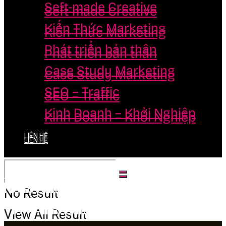
Seft-made Creative
Seft-made Creative
Kiến Thức Marketing
Kiến Thức Marketing
Phát triển bản thân
Phát triển bản thân
Case Study Marketing
Case Study Marketing
SEO – Traffic
SEO – Traffic
Kinh Doanh – Khởi Nghiệp
Kinh Doanh – Khởi Nghiệp
LIÊN HỆ
LIÊN HỆ
No Result
No Result
View All Result
View All Result