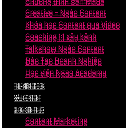
Chương trình Self-Made
Chương trình Self-Made
Creative – Ngáo Content
Creative – Ngáo Content
Khóa học Content qua Video
Khóa học Content qua Video
Coaching 1:1 xây kênh
Coaching 1:1 xây kênh
Talkshow Ngáo Content
Talkshow Ngáo Content
Đào Tạo Doanh Nghiệp
Đào Tạo Doanh Nghiệp
Học viện Ngao Academy
Học viện Ngao Academy
THƯ VIỆN EBOOK
THƯ VIỆN EBOOK
MẪU CONTENT
MẪU CONTENT
BLOG KIẾN THỨC
BLOG KIẾN THỨC
Content Marketing
Content Marketing