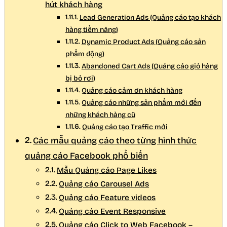
hút khách hàng
Lead Generation Ads (Quảng cáo tạo khách
hàng tiềm năng)
Dynamic Product Ads (Quảng cáo sản
phẩm động)
Abandoned Cart Ads (Quảng cáo giỏ hàng
bị bỏ rơi)
Quảng cáo cảm ơn khách hàng
Quảng cáo những sản phẩm mới đến
những khách hàng cũ
Quảng cáo tạo Traffic mới
Các mẫu quảng cáo theo từng hình thức
quảng cáo Facebook phổ biến
Mẫu Quảng cáo Page Likes
Quảng cáo Carousel Ads
Quảng cáo Feature videos
Quảng cáo Event Responsive
Quảng cáo Click to Web Facebook –