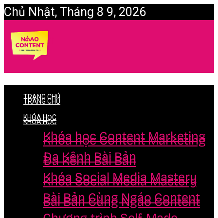
Chủ Nhật, Tháng 8 9, 2026
Login
TRANG CHỦ
TRANG CHỦ
KHÓA HỌC
KHÓA HỌC
Khóa học Content Marketing
Khóa học Content Marketing
Đa Kênh Bài Bản
Đa Kênh Bài Bản
Khóa Social Media Mastery
Khóa Social Media Mastery
Bài Bản Cùng Ngáo Content
Bài Bản Cùng Ngáo Content