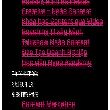
Chương trình Self-Made
Chương trình Self-Made
Creative – Ngáo Content
Creative – Ngáo Content
Khóa học Content qua Video
Khóa học Content qua Video
Coaching 1:1 xây kênh
Coaching 1:1 xây kênh
Talkshow Ngáo Content
Talkshow Ngáo Content
Đào Tạo Doanh Nghiệp
Đào Tạo Doanh Nghiệp
Học viện Ngao Academy
Học viện Ngao Academy
THƯ VIỆN EBOOK
THƯ VIỆN EBOOK
MẪU CONTENT
MẪU CONTENT
BLOG KIẾN THỨC
BLOG KIẾN THỨC
Content Marketing
Content Marketing