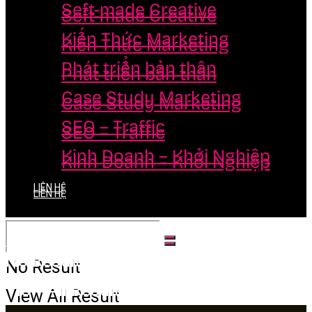
Seft-made Creative
Seft-made Creative
Kiến Thức Marketing
Kiến Thức Marketing
Phát triển bản thân
Phát triển bản thân
Case Study Marketing
Case Study Marketing
SEO – Traffic
SEO – Traffic
Kinh Doanh – Khởi Nghiệp
Kinh Doanh – Khởi Nghiệp
LIÊN HỆ
LIÊN HỆ
No Result
No Result
View All Result
View All Result