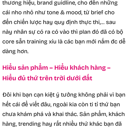
thương hiệu, brand guidline, cho đến những
cái nho nhỏ như tone & mood, từ brief cho
đến chiến lược hay quy định thực thi,… sau
này nhân sự có ra có vào thì plan đó đã có bộ
core sẵn training xíu là các bạn mới nắm đc dễ
dàng hơn.
Hiểu sản phẩm – Hiểu khách hàng –
Hiểu đủ thứ trên trời dưới đất
Đôi khi bạn cạn kiệt ý tưởng không phải vì bạn
hết cái để viết đâu, ngoài kia còn ti tỉ thứ bạn
chưa khám phá và khai thác. Sản phẩm, khách
hàng, trending hay rất nhiều thứ khác bạn đã