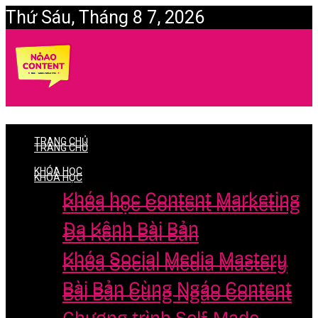
Thứ Sáu, Tháng 8 7, 2026
Login
TRANG CHỦ
TRANG CHỦ
KHÓA HỌC
KHÓA HỌC
Khóa học Content Marketing
Khóa học Content Marketing
Đa Kênh Bài Bản
Đa Kênh Bài Bản
Khóa Social Media Mastery
Khóa Social Media Mastery
Bài Bản Cùng Ngáo Content
Bài Bản Cùng Ngáo Content