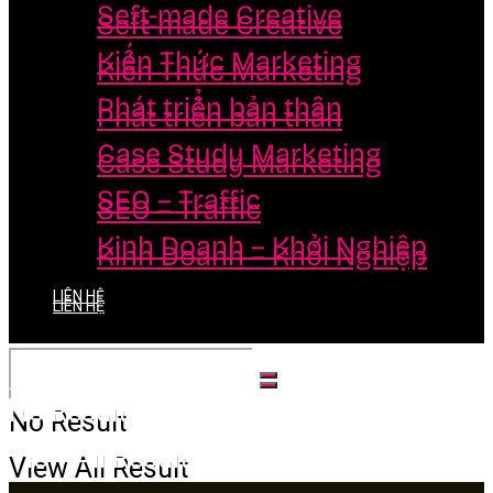
Seft-made Creative
Seft-made Creative
Kiến Thức Marketing
Kiến Thức Marketing
Phát triển bản thân
Phát triển bản thân
Case Study Marketing
Case Study Marketing
SEO – Traffic
SEO – Traffic
Kinh Doanh – Khởi Nghiệp
Kinh Doanh – Khởi Nghiệp
LIÊN HỆ
LIÊN HỆ
No Result
No Result
View All Result
View All Result