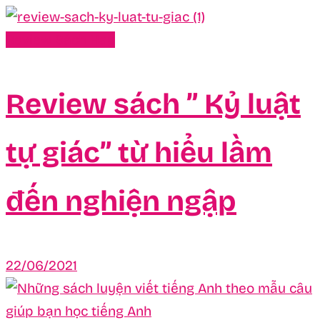
Review Sách Hay
Review sách ” Kỷ luật
tự giác” từ hiểu lầm
đến nghiện ngập
22/06/2021