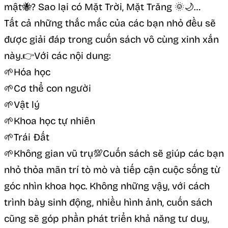
mật🐝? Sao lại có Mặt Trời, Mặt Trăng 🌞🌙…
Tất cả những thắc mắc của các bạn nhỏ đều sẽ
được giải đáp trong cuốn sách vô cùng xinh xắn
này.👉Với các nội dung:
🌱Hóa học
🌱Cơ thể con người
🌱Vật lý
🌱Khoa học tự nhiên
🌱Trái Đất
🌱Không gian vũ trụ💯Cuốn sách sẽ giúp các bạn
nhỏ thỏa mãn trí tò mò và tiếp cận cuộc sống từ
góc nhìn khoa học. Không những vậy, với cách
trình bày sinh động, nhiều hình ảnh, cuốn sách
cũng sẽ góp phần phát triển khả năng tư duy,