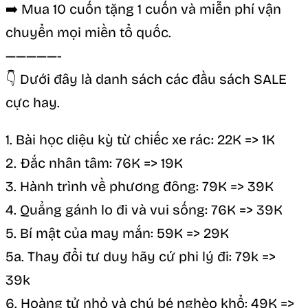
➡️ Mua 10 cuốn tặng 1 cuốn và miễn phí vận
chuyển mọi miền tổ quốc.
—————-
👇 Dưới đây là danh sách các đầu sách SALE
cực hay.
1. Bài học diệu kỳ từ chiếc xe rác: 22K => 1K
2. Đắc nhân tâm: 76K => 19K
3. Hành trình về phương đông: 79K => 39K
4. Quẳng gánh lo đi và vui sống: 76K => 39K
5. Bí mật của may mắn: 59K => 29K
5a. Thay đổi tư duy hãy cứ phi lý đi: 79k =>
39k
6. Hoàng tử nhỏ và chú bé nghèo khổ: 49K =>