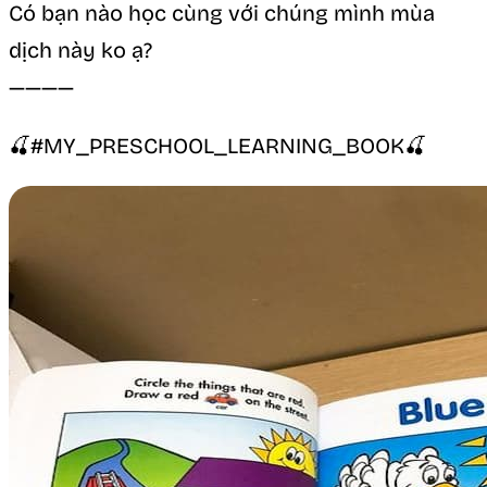
Có bạn nào học cùng với chúng mình mùa
dịch này ko ạ?
————
🍒#MY_PRESCHOOL_LEARNING_BOOK🍒