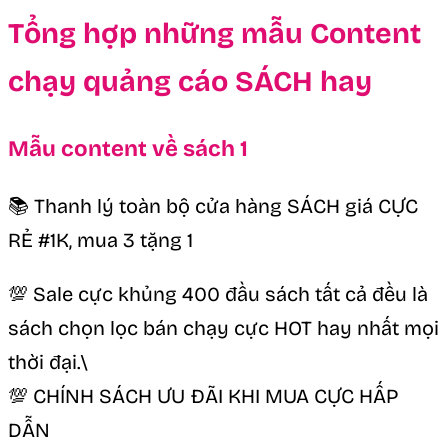
Tổng hợp những mẫu Content
chạy quảng cáo SÁCH hay
Mẫu content về sách 1
📚 Thanh lý toàn bộ cửa hàng SÁCH giá CỰC
RẺ #1K, mua 3 tặng 1
💯 Sale cực khủng 400 đầu sách tất cả đều là
sách chọn lọc bán chạy cực HOT hay nhất mọi
thời đại.\
💯 CHÍNH SÁCH ƯU ĐÃI KHI MUA CỰC HẤP
DẪN