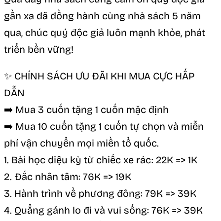
gần xa đã đồng hành cùng nhà sách 5 năm
qua, chúc quý độc giả luôn mạnh khỏe, phát
triển bền vững!
✨ CHÍNH SÁCH ƯU ĐÃI KHI MUA CỰC HẤP
DẪN
➡️ Mua 3 cuốn tặng 1 cuốn mặc định
➡️ Mua 10 cuốn tặng 1 cuốn tự chọn và miễn
phí vận chuyển mọi miền tổ quốc.
1. Bài học diệu kỳ từ chiếc xe rác: 22K => 1K
2. Đắc nhân tâm: 76K => 19K
3. Hành trình về phương đông: 79K => 39K
4. Quẳng gánh lo đi và vui sống: 76K => 39K