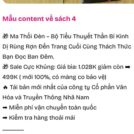
Mẫu content về sách 4
🎁 Ma Thổi Đèn – Bộ Tiểu Thuyết Thần Bí Kinh
Dị Rùng Rợn Đến Trang Cuối Cùng Thách Thức
Bạn Đọc Ban Đêm.
🎁 Sale Cực Khủng: Giá bìa: 1.028K giảm còn ➡️
499K ( mới 100%, có màng co bảo vệ)
🔥 Tái bản mới nhất của công ty Cổ phần Văn
Hóa và Truyền Thông Nhã Nam
➡ Miễn phí vận chuyển toàn quốc
➡ Kiểm tra hàng thoải mái
______