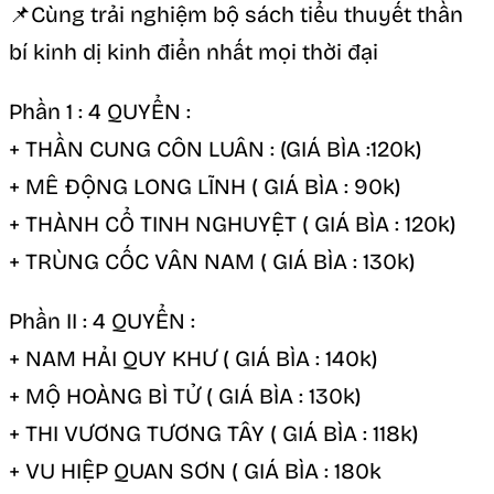
📌Cùng trải nghiệm bộ sách tiểu thuyết thần
bí kinh dị kinh điển nhất mọi thời đại
Phần 1 : 4 QUYỂN :
+ THẦN CUNG CÔN LUÂN : (GIÁ BÌA :120k)
+ MÊ ĐỘNG LONG LĨNH ( GIÁ BÌA : 90k)
+ THÀNH CỔ TINH NGHUYỆT ( GIÁ BÌA : 120k)
+ TRÙNG CỐC VÂN NAM ( GIÁ BÌA : 130k)
Phần II : 4 QUYỂN :
+ NAM HẢI QUY KHƯ ( GIÁ BÌA : 140k)
+ MỘ HOÀNG BÌ TỬ ( GIÁ BÌA : 130k)
+ THI VƯƠNG TƯƠNG TÂY ( GIÁ BÌA : 118k)
+ VU HIỆP QUAN SƠN ( GIÁ BÌA : 180k