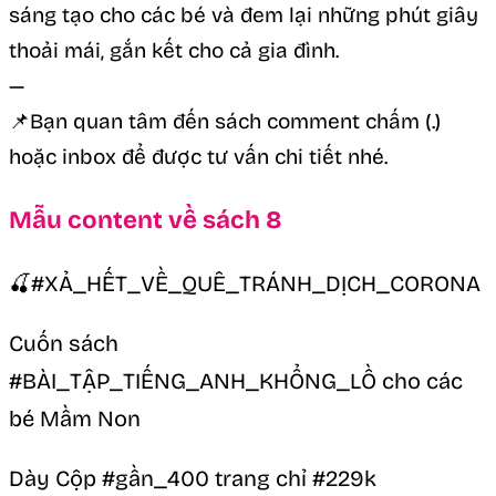
sáng tạo cho các bé và đem lại những phút giây
thoải mái, gắn kết cho cả gia đình.
—
📌Bạn quan tâm đến sách comment chấm (.)
hoặc inbox để được tư vấn chi tiết nhé.
Mẫu content về sách 8
🍒#XẢ_HẾT_VỀ_QUÊ_TRÁNH_DỊCH_CORONA
Cuốn sách
#BÀI_TẬP_TIẾNG_ANH_KHỔNG_LỒ cho các
bé Mầm Non
Dày Cộp #gần_400 trang chỉ #229k