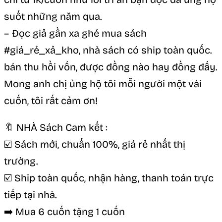
suốt những năm qua.
– Đọc giả gần xa ghé mua sách
#giá_rẻ_xả_kho, nhà sách có ship toàn quốc.
bán thu hồi vốn, được đồng nào hay đồng đấy.
Mong anh chị ủng hộ tôi mỗi người một vài
cuốn, tôi rất cảm ơn!
🔖 NHÀ Sách Cam kết :
☑️ Sách mới, chuẩn 100%, giá rẻ nhất thị
trường.
☑️ Ship toàn quốc, nhận hàng, thanh toán trực
tiếp tại nhà.
➡️ Mua 6 cuốn tặng 1 cuốn