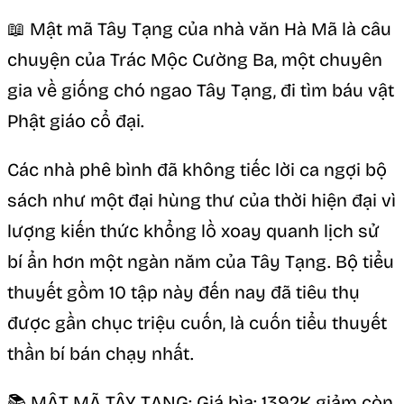
📖 Mật mã Tây Tạng của nhà văn Hà Mã là câu
chuyện của Trác Mộc Cường Ba, một chuyên
gia về giống chó ngao Tây Tạng, đi tìm báu vật
Phật giáo cổ đại.
Các nhà phê bình đã không tiếc lời ca ngợi bộ
sách như một đại hùng thư của thời hiện đại vì
lượng kiến thức khổng lồ xoay quanh lịch sử
bí ẩn hơn một ngàn năm của Tây Tạng. Bộ tiểu
thuyết gồm 10 tập này đến nay đã tiêu thụ
được gần chục triệu cuốn, là cuốn tiểu thuyết
thần bí bán chạy nhất.
📚 MẬT MÃ TÂY TẠNG: Giá bìa: 1392K giảm còn