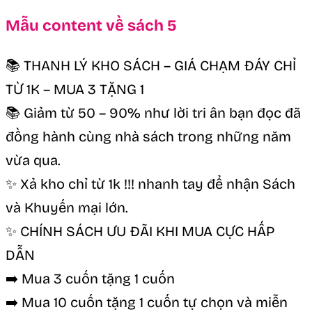
Mẫu content về sách 5
📚 THANH LÝ KHO SÁCH – GIÁ CHẠM ĐÁY CHỈ
TỪ 1K – MUA 3 TẶNG 1
📚 Giảm từ 50 – 90% như lời tri ân bạn đọc đã
đồng hành cùng nhà sách trong những năm
vừa qua.
✨ Xả kho chỉ từ 1k !!! nhanh tay để nhận Sách
và Khuyến mại lớn.
✨ CHÍNH SÁCH ƯU ĐÃI KHI MUA CỰC HẤP
DẪN
➡️ Mua 3 cuốn tặng 1 cuốn
➡️ Mua 10 cuốn tặng 1 cuốn tự chọn và miễn