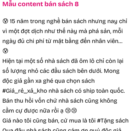
Mẫu content bán sách 8
😰 15 năm trong nghề bán sách nhưng nay chỉ
vì một đợt dịch như thế này mà phá sản, mỗi
ngày đủ chi phí từ mặt bằng đến nhân viên…
😰
Hiện tại một số nhà sách đã ôm lô chỉ còn lại
số lượng nhỏ các đầu sách bên dưới. Mong
độc giả gần xa ghé qua chọn sách
#Giá_rẻ_xả_kho nhà sách có ship toàn quốc.
Bán thu hồi vốn chứ nhà sách cũng không
cầm cự được nữa rồi ạ 😢😢
Giá nào tôi cũng bán, cứ mua là tôi #Tặng sách
Qua đây nhà sách cũng cám ơn quý độc giả