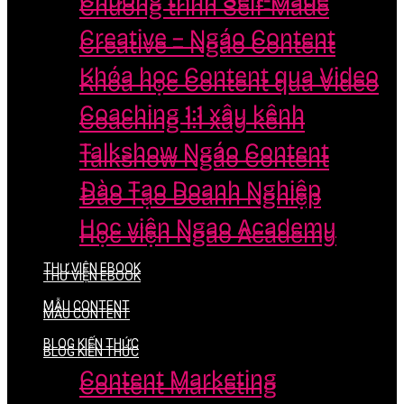
Chương trình Self-Made
Chương trình Self-Made
Creative – Ngáo Content
Creative – Ngáo Content
Khóa học Content qua Video
Khóa học Content qua Video
Coaching 1:1 xây kênh
Coaching 1:1 xây kênh
Talkshow Ngáo Content
Talkshow Ngáo Content
Đào Tạo Doanh Nghiệp
Đào Tạo Doanh Nghiệp
Học viện Ngao Academy
Học viện Ngao Academy
THƯ VIỆN EBOOK
THƯ VIỆN EBOOK
MẪU CONTENT
MẪU CONTENT
BLOG KIẾN THỨC
BLOG KIẾN THỨC
Content Marketing
Content Marketing