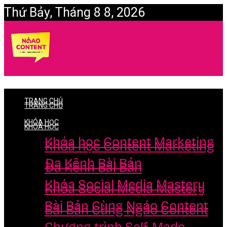
Thứ Bảy, Tháng 8 8, 2026
Login
TRANG CHỦ
TRANG CHỦ
KHÓA HỌC
KHÓA HỌC
Khóa học Content Marketing
Khóa học Content Marketing
Đa Kênh Bài Bản
Đa Kênh Bài Bản
Khóa Social Media Mastery
Khóa Social Media Mastery
Bài Bản Cùng Ngáo Content
Bài Bản Cùng Ngáo Content