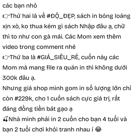
các bạn nhỏ
👉Thứ hai là về #ĐỘ_ĐẸP, sách in bóng loáng
xịn xò, ko thua kém gì sách Nhập đâu ạ, chữ
thì to như con gà mái. Các Mom xem thêm
video trong comment nhé
👉Thứ ba là #GIÁ_SIÊU_RẺ, cuốn này các
Mom mà mang file ra quán in thì không dưới
300k đâu ạ.
Nhưng giá shop mình gom in số lượng lớn chỉ
còn #229k, cho 1 cuốn sách cực giá trị, rất
đáng đồng tiền bát gạo ạ
🍒Nhà mình phải in 2 cuốn cho bạn 4 tuổi và
bạn 2 tuổi chơi khỏi tranh nhau í 😂