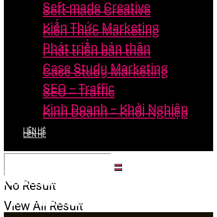
Seft-made Creative
Seft-made Creative
Kiến Thức Marketing
Kiến Thức Marketing
Phát triển bản thân
Phát triển bản thân
Case Study Marketing
Case Study Marketing
SEO – Traffic
SEO – Traffic
Kinh Doanh – Khởi Nghiệp
Kinh Doanh – Khởi Nghiệp
LIÊN HỆ
LIÊN HỆ
No Result
No Result
View All Result
View All Result