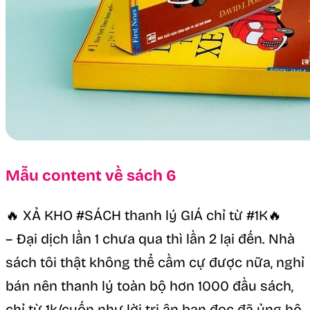
Mẫu content về sách 6
🔥 XẢ KHO #SÁCH thanh lý GIÁ chỉ từ #1K🔥
– Đại dịch lần 1 chưa qua thì lần 2 lại đến. Nhà
sách tôi thật không thể cầm cự được nữa, nghỉ
bán nên thanh lý toàn bộ hơn 1000 đầu sách,
chỉ từ 1k/cuốn như lời tri ân bạn đọc đã ủng hộ