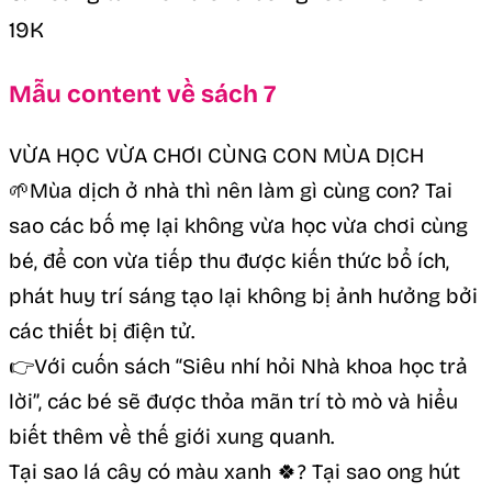
19K
Mẫu content về sách 7
VỪA HỌC VỪA CHƠI CÙNG CON MÙA DỊCH
🌱Mùa dịch ở nhà thì nên làm gì cùng con? Tai
sao các bố mẹ lại không vừa học vừa chơi cùng
bé, để con vừa tiếp thu được kiến thức bổ ích,
phát huy trí sáng tạo lại không bị ảnh hưởng bởi
các thiết bị điện tử.
👉Với cuốn sách “Siêu nhí hỏi Nhà khoa học trả
lời”, các bé sẽ được thỏa mãn trí tò mò và hiểu
biết thêm về thế giới xung quanh.
Tại sao lá cây có màu xanh 🍀? Tại sao ong hút