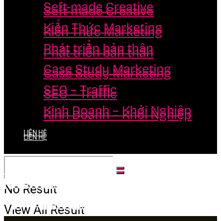
Seft-made Creative
Seft-made Creative
Kiến Thức Marketing
Kiến Thức Marketing
Phát triển bản thân
Phát triển bản thân
Case Study Marketing
Case Study Marketing
SEO – Traffic
SEO – Traffic
Kinh Doanh – Khởi Nghiệp
Kinh Doanh – Khởi Nghiệp
LIÊN HỆ
LIÊN HỆ
No Result
No Result
View All Result
View All Result