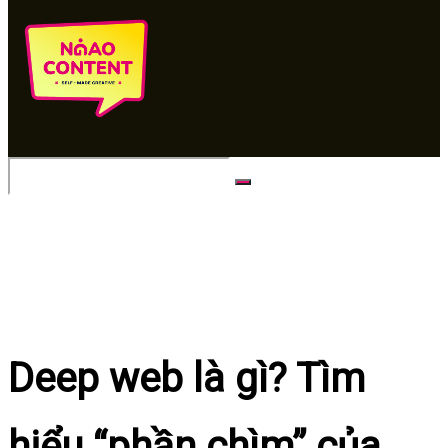
No Result
View All Result
Deep web là gì? Tìm
hiểu “phần chìm” của