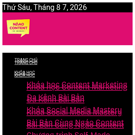
Thứ Sáu, Tháng 8 7, 2026
Login
TRANG CHỦ
TRANG CHỦ
KHÓA HỌC
KHÓA HỌC
Khóa học Content Marketing
Khóa học Content Marketing
Đa Kênh Bài Bản
Đa Kênh Bài Bản
Khóa Social Media Mastery
Khóa Social Media Mastery
Bài Bản Cùng Ngáo Content
Bài Bản Cùng Ngáo Content