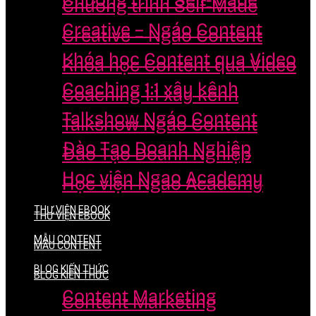
Chương trình Self-Made
Chương trình Self-Made
Creative – Ngáo Content
Creative – Ngáo Content
Khóa học Content qua Video
Khóa học Content qua Video
Coaching 1:1 xây kênh
Coaching 1:1 xây kênh
Talkshow Ngáo Content
Talkshow Ngáo Content
Đào Tạo Doanh Nghiệp
Đào Tạo Doanh Nghiệp
Học viện Ngao Academy
Học viện Ngao Academy
THƯ VIỆN EBOOK
THƯ VIỆN EBOOK
MẪU CONTENT
MẪU CONTENT
BLOG KIẾN THỨC
BLOG KIẾN THỨC
Content Marketing
Content Marketing