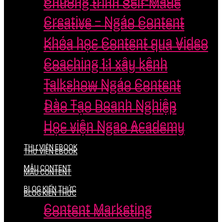
Chương trình Self-Made
Chương trình Self-Made
Creative – Ngáo Content
Creative – Ngáo Content
Khóa học Content qua Video
Khóa học Content qua Video
Coaching 1:1 xây kênh
Coaching 1:1 xây kênh
Talkshow Ngáo Content
Talkshow Ngáo Content
Đào Tạo Doanh Nghiệp
Đào Tạo Doanh Nghiệp
Học viện Ngao Academy
Học viện Ngao Academy
THƯ VIỆN EBOOK
THƯ VIỆN EBOOK
MẪU CONTENT
MẪU CONTENT
BLOG KIẾN THỨC
BLOG KIẾN THỨC
Content Marketing
Content Marketing