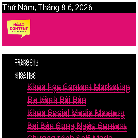
Thứ Năm, Tháng 8 6, 2026
Login
TRANG CHỦ
TRANG CHỦ
KHÓA HỌC
KHÓA HỌC
Khóa học Content Marketing
Khóa học Content Marketing
Đa Kênh Bài Bản
Đa Kênh Bài Bản
Khóa Social Media Mastery
Khóa Social Media Mastery
Bài Bản Cùng Ngáo Content
Bài Bản Cùng Ngáo Content