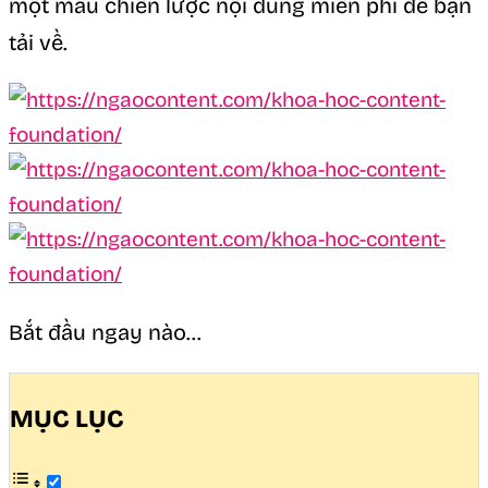
một mẫu chiến lược nội dung miễn phí để bạn
tải về.
Bắt đầu ngay nào…
MỤC LỤC