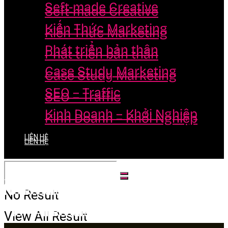
Seft-made Creative
Seft-made Creative
Kiến Thức Marketing
Kiến Thức Marketing
Phát triển bản thân
Phát triển bản thân
Case Study Marketing
Case Study Marketing
SEO – Traffic
SEO – Traffic
Kinh Doanh – Khởi Nghiệp
Kinh Doanh – Khởi Nghiệp
LIÊN HỆ
LIÊN HỆ
No Result
No Result
View All Result
View All Result