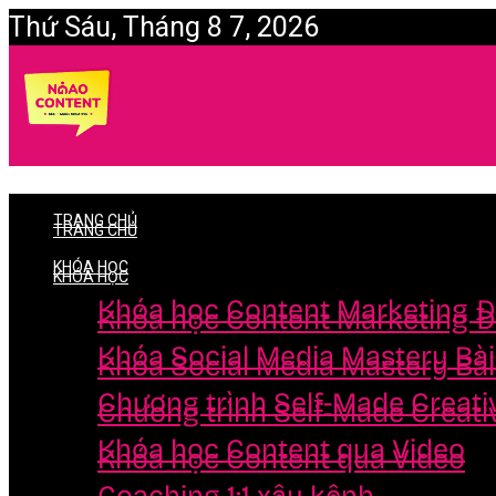
Thứ Sáu, Tháng 8 7, 2026
Login
TRANG CHỦ
TRANG CHỦ
KHÓA HỌC
KHÓA HỌC
Khóa học Content Marketing Đ
Khóa học Content Marketing Đ
Khóa Social Media Mastery Bà
Khóa Social Media Mastery Bà
Chương trình Self-Made Creati
Chương trình Self-Made Creati
Khóa học Content qua Video
Khóa học Content qua Video