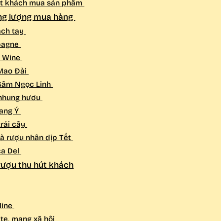
 dắt khách mua sản phẩm
ăng lượng mua hàng
ách tay
mpagne
d Wine
 Mao Đài
 Sâm Ngọc Linh
 nhung hươu
vang Ý
trái cây
uà rượu nhân dịp Tết
ca Del
rượu thu hút khách
line
te, mạng xã hội