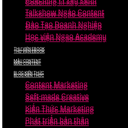
Coaching 1:1 xây kênh
Coaching 1:1 xây kênh
Talkshow Ngáo Content
Talkshow Ngáo Content
Đào Tạo Doanh Nghiệp
Đào Tạo Doanh Nghiệp
Học viện Ngao Academy
Học viện Ngao Academy
THƯ VIỆN EBOOK
THƯ VIỆN EBOOK
MẪU CONTENT
MẪU CONTENT
BLOG KIẾN THỨC
BLOG KIẾN THỨC
Content Marketing
Content Marketing
Seft-made Creative
Seft-made Creative
Kiến Thức Marketing
Kiến Thức Marketing
Phát triển bản thân
Phát triển bản thân