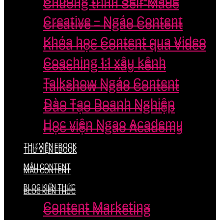
Chương trình Self-Made
Chương trình Self-Made
Creative – Ngáo Content
Creative – Ngáo Content
Khóa học Content qua Video
Khóa học Content qua Video
Coaching 1:1 xây kênh
Coaching 1:1 xây kênh
Talkshow Ngáo Content
Talkshow Ngáo Content
Đào Tạo Doanh Nghiệp
Đào Tạo Doanh Nghiệp
Học viện Ngao Academy
Học viện Ngao Academy
THƯ VIỆN EBOOK
THƯ VIỆN EBOOK
MẪU CONTENT
MẪU CONTENT
BLOG KIẾN THỨC
BLOG KIẾN THỨC
Content Marketing
Content Marketing