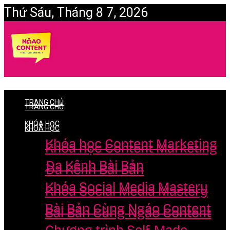
Thứ Sáu, Tháng 8 7, 2026
Login
TRANG CHỦ
TRANG CHỦ
KHÓA HỌC
KHÓA HỌC
Khóa học Content Marketing
Khóa học Content Marketing
Đa Kênh Bài Bản
Đa Kênh Bài Bản
Khóa Social Media Mastery
Khóa Social Media Mastery
Bài Bản Cùng Ngáo Content
Bài Bản Cùng Ngáo Content