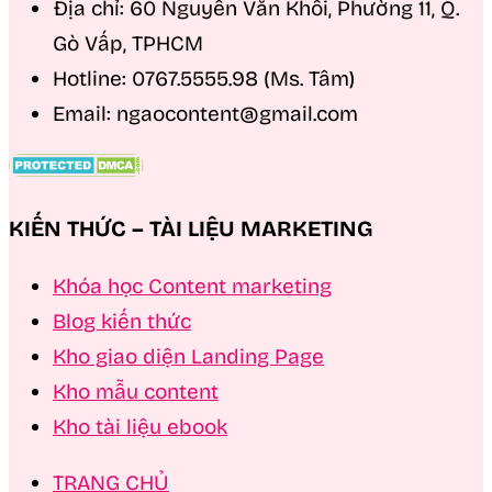
Địa chỉ: 60 Nguyễn Văn Khối, Phường 11, Q.
Gò Vấp, TPHCM
Hotline: 0767.5555.98 (Ms. Tâm)
Email: ngaocontent@gmail.com
KIẾN THỨC – TÀI LIỆU MARKETING
Khóa học Content marketing
Blog kiến thức
Kho giao diện Landing Page
Kho mẫu content
Kho tài liệu ebook
TRANG CHỦ