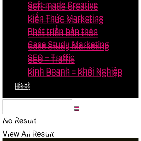
Seft-made Creative
Seft-made Creative
Kiến Thức Marketing
Kiến Thức Marketing
Phát triển bản thân
Phát triển bản thân
Case Study Marketing
Case Study Marketing
SEO – Traffic
SEO – Traffic
Kinh Doanh – Khởi Nghiệp
Kinh Doanh – Khởi Nghiệp
LIÊN HỆ
LIÊN HỆ
No Result
No Result
View All Result
View All Result