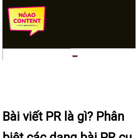
No Result
View All Result
Bài viết PR là gì? Phân
biệt các dạng bài PR cụ