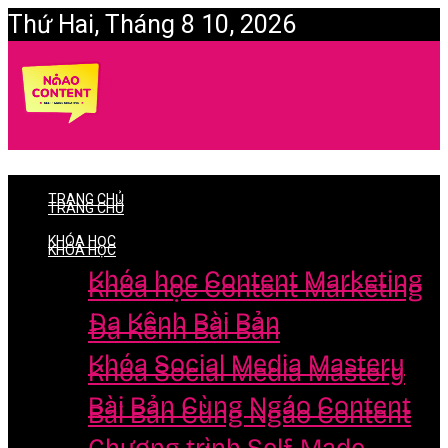
Thứ Hai, Tháng 8 10, 2026
Login
TRANG CHỦ
TRANG CHỦ
KHÓA HỌC
KHÓA HỌC
Khóa học Content Marketing
Khóa học Content Marketing
Đa Kênh Bài Bản
Đa Kênh Bài Bản
Khóa Social Media Mastery
Khóa Social Media Mastery
Bài Bản Cùng Ngáo Content
Bài Bản Cùng Ngáo Content