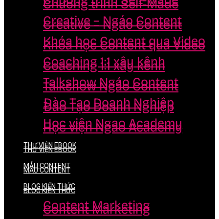
Chương trình Self-Made
Chương trình Self-Made
Creative – Ngáo Content
Creative – Ngáo Content
Khóa học Content qua Video
Khóa học Content qua Video
Coaching 1:1 xây kênh
Coaching 1:1 xây kênh
Talkshow Ngáo Content
Talkshow Ngáo Content
Đào Tạo Doanh Nghiệp
Đào Tạo Doanh Nghiệp
Học viện Ngao Academy
Học viện Ngao Academy
THƯ VIỆN EBOOK
THƯ VIỆN EBOOK
MẪU CONTENT
MẪU CONTENT
BLOG KIẾN THỨC
BLOG KIẾN THỨC
Content Marketing
Content Marketing