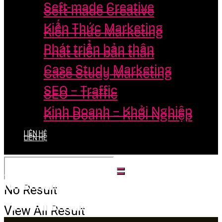
Seft-made Creative
Seft-made Creative
Kiến Thức Marketing
Kiến Thức Marketing
Phát triển bản thân
Phát triển bản thân
Case Study Marketing
Case Study Marketing
SEO – Traffic
SEO – Traffic
Kinh Doanh – Khởi Nghiệp
Kinh Doanh – Khởi Nghiệp
LIÊN HỆ
LIÊN HỆ
No Result
No Result
View All Result
View All Result