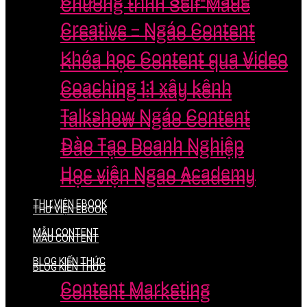
Chương trình Self-Made
Chương trình Self-Made
Creative – Ngáo Content
Creative – Ngáo Content
Khóa học Content qua Video
Khóa học Content qua Video
Coaching 1:1 xây kênh
Coaching 1:1 xây kênh
Talkshow Ngáo Content
Talkshow Ngáo Content
Đào Tạo Doanh Nghiệp
Đào Tạo Doanh Nghiệp
Học viện Ngao Academy
Học viện Ngao Academy
THƯ VIỆN EBOOK
THƯ VIỆN EBOOK
MẪU CONTENT
MẪU CONTENT
BLOG KIẾN THỨC
BLOG KIẾN THỨC
Content Marketing
Content Marketing