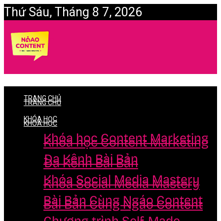
Thứ Sáu, Tháng 8 7, 2026
Login
TRANG CHỦ
TRANG CHỦ
KHÓA HỌC
KHÓA HỌC
Khóa học Content Marketing
Khóa học Content Marketing
Đa Kênh Bài Bản
Đa Kênh Bài Bản
Khóa Social Media Mastery
Khóa Social Media Mastery
Bài Bản Cùng Ngáo Content
Bài Bản Cùng Ngáo Content