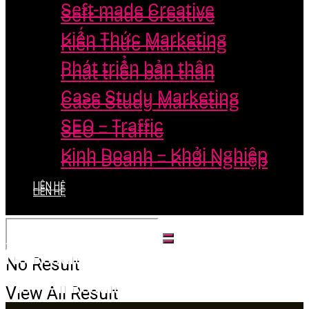
Seft-made Creative
Seft-made Creative
Kiến Thức Marketing
Kiến Thức Marketing
Phát triển bản thân
Phát triển bản thân
Case Study Marketing
Case Study Marketing
SEO – Traffic
SEO – Traffic
Kinh Doanh – Khởi Nghiệp
Kinh Doanh – Khởi Nghiệp
LIÊN HỆ
LIÊN HỆ
No Result
No Result
View All Result
View All Result